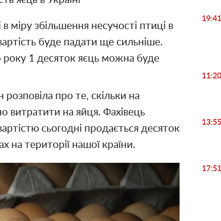
19:4
 в міру збільшення несучості птиці в
вартість буде падати ще сильніше.
о року 1 десяток яєць можна буде
11:2
 розповіла про те, скільки на
о витратити на яйця. Фахівець
13:5
 вартістю сьогодні продається десяток
х на території нашої країни.
17:5