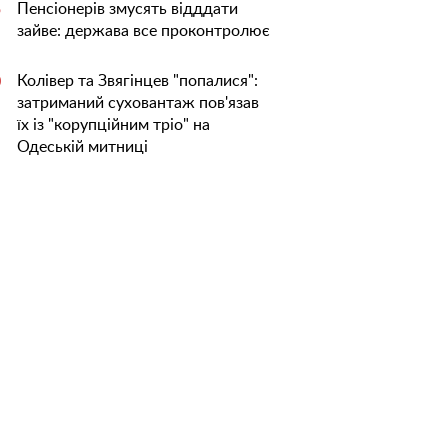
Пенсіонерів змусять відддати
5
зайве: держава все проконтролює
Колівер та Звягінцев "попалися":
0
затриманий суховантаж пов'язав
їх із "корупційним тріо" на
Одеській митниці