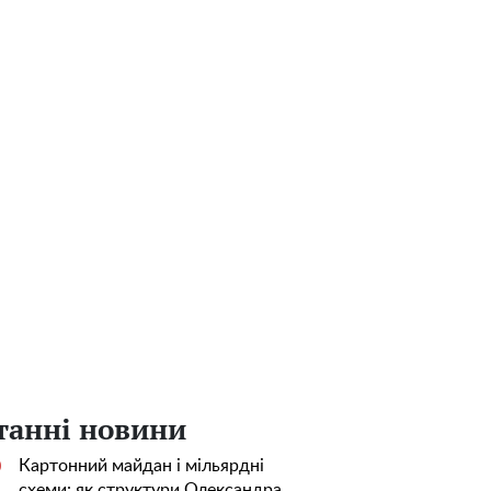
танні новини
Картонний майдан і мільярдні
0
схеми: як структури Олександра