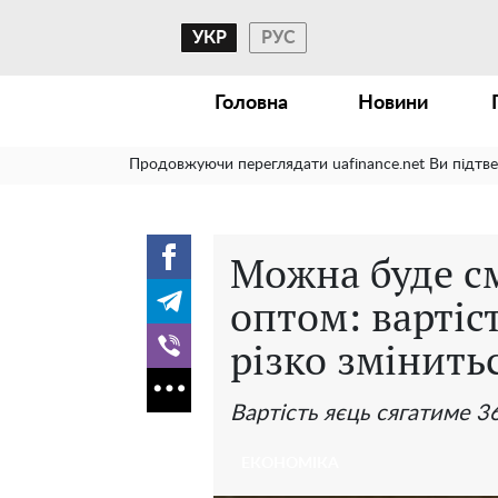
УКР
РУС
Головна
Новини
Продовжуючи переглядати uafinance.net Ви підтв
Можна буде с
оптом: вартіст
різко змінить
Вартість яєць сягатиме 3
ЕКОНОМІКА