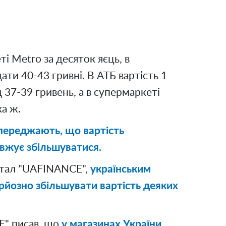
ті Metro за десяток яєць, в
ати 40-43 гривні. В АТБ вартість 1
д 37-39 гривень, а в супермаркеті
ка ж.
опереджають, що вартість
вжує збільшуватися.
ртал "UAFINANCE",
українським
рйозно збільшувати вартість деяких
" писав, що
у магазинах України