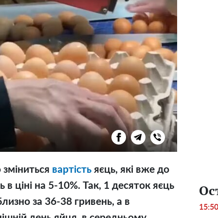
о зміниться
вартість
яєць, які вже до
 в ціні на 5-10%. Так, 1 десяток яєць
Ос
изно за 36-38 гривень, а в
15:5
ішній день яйця, в середньому,