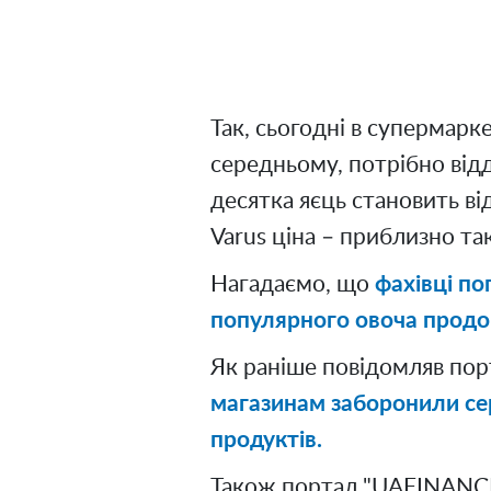
Так, сьогодні в супермарке
середньому, потрібно відд
десятка яєць становить ві
Varus ціна – приблизно та
Нагадаємо, що
фахівці п
популярного овоча продо
Як раніше повідомляв по
магазинам заборонили се
продуктів.
Також портал "UAFINANCE