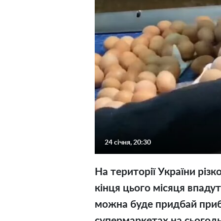
24 січня, 20:30
На території України різк
кінця цього місяця впадуть
можна буде придбай прибл
супермаркетах на сьогодн