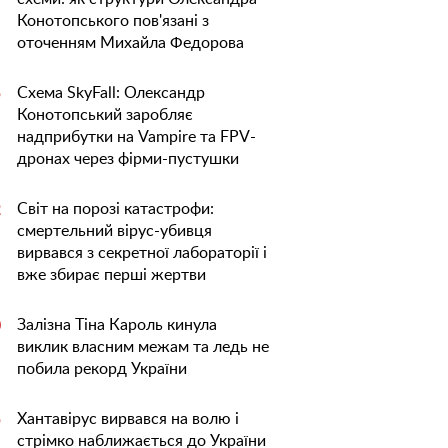
Конотопського пов'язані з
оточенням Михайла Федорова
Схема SkyFall: Олександр
5
Конотопський заробляє
надприбутки на Vampire та FPV-
дронах через фірми-пустушки
Світ на порозі катастрофи:
2
смертельний вірус-убивця
вирвався з секретної лабораторії і
вже збирає перші жертви
Залізна Тіна Кароль кинула
0
виклик власним межам та ледь не
побила рекорд України
Хантавірус вирвався на волю і
5
стрімко наближається до України