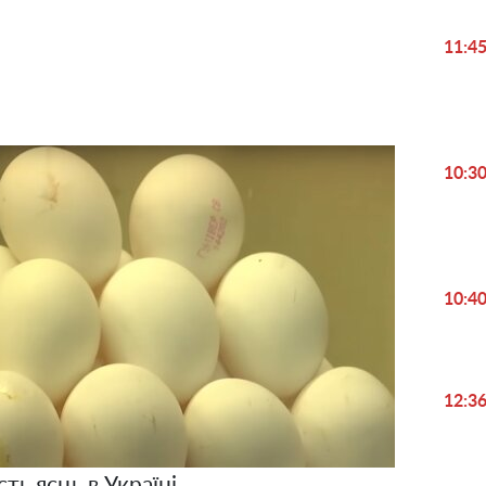
Video
11:4
10:3
10:4
12:3
сть яєць в Україні