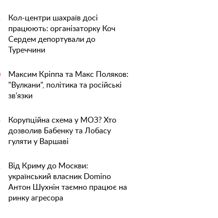
Кол-центри шахраїв досі
1
працюють: організаторку Коч
Сердем депортували до
Туреччини
Максим Кріппа та Макс Поляков:
0
"Вулкани", політика та російські
зв'язки
Корупційна схема у МОЗ? Хто
5
дозволив Бабенку та Лобасу
гуляти у Варшаві
Від Криму до Москви:
1
український власник Domino
Антон Шухнін таємно працює на
ринку агресора