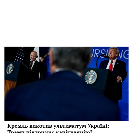
Кремль викотив ультиматум Україні:
Трамп підтримає капітуляцію?