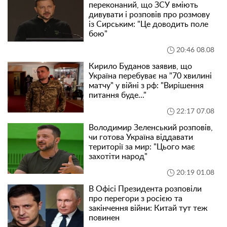
переконаний, що ЗСУ вміють
дивувати і розповів про розмову
із Сирським: "Це доводить поле
бою"
20:46 08.08
Кирило Буданов заявив, що
Україна перебуває на "70 хвилині
матчу" у війні з рф: "Вирішення
питання буде..."
22:17 07.08
Володимир Зеленський розповів,
чи готова Україна віддавати
території за мир: "Цього має
захотіти народ"
20:19 01.08
В Офісі Президента розповіли
про перегори з росією та
закінчення війни: Китай тут теж
повинен