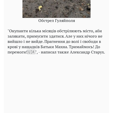
Обстрел Гуляйполя
"Окупанти кілька місяців обстрілюють місто, аби
залякати, примусити здатися. Але у них нічого не
вийшло і не вийде. Прагнення до волі і свободи в
крові у нащадків Батьки Махна. Тримаймось! До
перемоги!🇺🇦", - написал также Александр Старух.