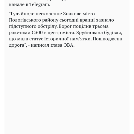
канале в Telegram.
"Гуляйполе нескоренне Знакове місто
Пологівського району сьогодні вранці зазнало
підступного обстрілу. Ворог поцілив трьома
ракетами С300 в центр міста. Зруйнована будівля,
що мала статус історичної пам’ятки. Пошкоджена
дорога", - написал глава ОВА.
Play
Video