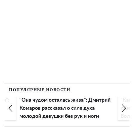
ПОПУЛЯРНЫЕ НОВОСТИ
ли":
"Она чудом осталась жива": Дмитрий
"Как 
Комаров рассказал о силе духа
идиот
молодой девушки без рук и ноги
Воло
голо