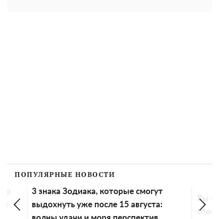
ПОПУЛЯРНЫЕ НОВОСТИ
пор
3 знака Зодиака, которые смогут
Вы сп
ем
выдохнуть уже после 15 августа:
спосо
волны удачи и моря перспектив