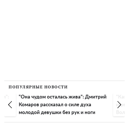
ПОПУЛЯРНЫЕ НОВОСТИ
ли":
"Она чудом осталась жива": Дмитрий
"Как 
Комаров рассказал о силе духа
идиот
молодой девушки без рук и ноги
Воло
голо