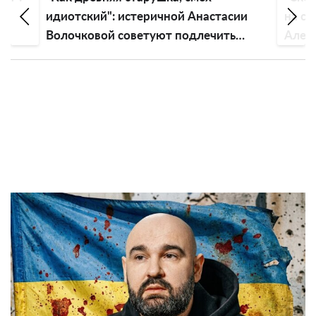
стасии
на свадьбе у Анны Тринчер и
чить
Александра Волошина