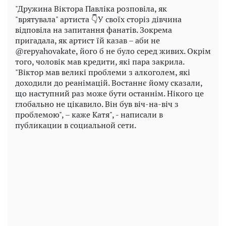
"Дружина Віктора Павліка розповіла, як
"врятувала" артиста 👇У своїх сторіз дівчина
відповіла на запитання фанатів. Зокрема
пригадала, як артист їй казав – аби не
@repyahovakate, його б не було серед живих. Окрім
того, чоловік мав кредити, які пара закрила.
"Віктор мав великі проблеми з алкоголем, які
доходили до реанімацій. Востаннє йому сказали,
що наступний раз може бути останнім. Нікого це
глобально не цікавило. Він був віч-на-віч з
проблемою", – каже Катя", - написали в
публикации в социальной сети.
Play