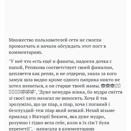
Video
Множество пользователей сети не смогли
промолчать и начали обсуждать этот пост в
комментариях.
"У неё что есть ещё и фанаты, надоели дочка с
папой, Репяхова соответствует своей фамилии,
цепляется как репях, и не отдереш, знала за кого
замуж шла видно кроме одного паприка никто не
хотел жениться, а он старше твоей мамы. 🙈🙈🙈🤦‍♂️
🤦‍♂️🤦‍♂️🤣🤣🤣", "Дуже немудра жінка, бо мудра сміття
зі своєї хати назагал не виносить. Хоча й так
зрозуміло, що це піар, а піар, хоча і поганий і
безглуздий-теж піар який неякий. Нехай візьме
приклад з Вікторії Бекхем, яка дуже мудро,
розумно і гідно вела себе, коли в їх сім'ї були
перепетії", - написали в комментариях