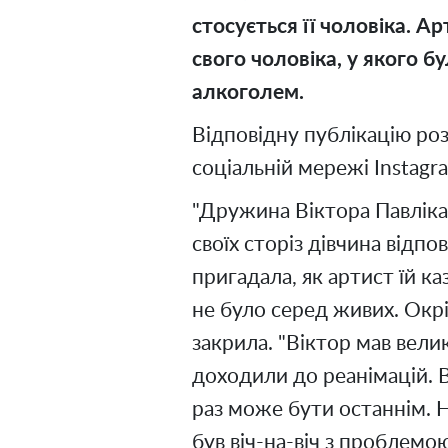
стосується її чоловіка. А
свого чоловіка, у якого б
алкоголем.
Відповідну публікацію розм
соціальній мережі Instagr
"Дружина Віктора Павліка 
своїх сторіз дівчина відпо
пригадала, як артист їй ка
не було серед живих. Окрі
закрила. "Віктор мав вели
доходили до реанімацій. 
раз може бути останнім. Н
був віч-на-віч з проблемою