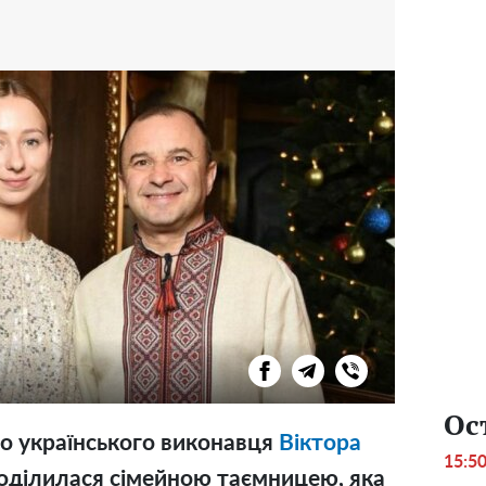
Ос
о українського виконавця
Віктора
15:5
оділилася сімейною таємницею, яка