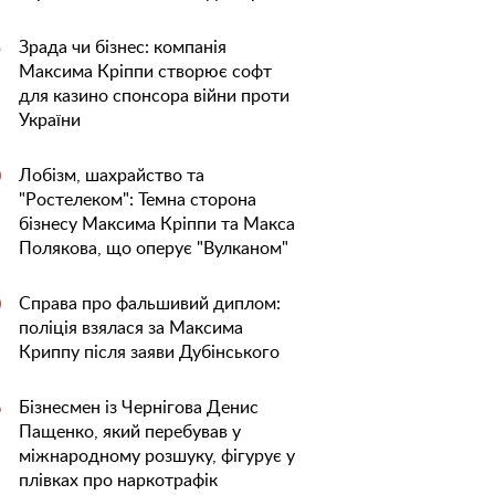
Зрада чи бізнес: компанія
5
Максима Кріппи створює софт
для казино спонсора війни проти
України
Лобізм, шахрайство та
0
"Ростелеком": Темна сторона
бізнесу Максима Кріппи та Макса
Полякова, що оперує "Вулканом"
Справа про фальшивий диплом:
0
поліція взялася за Максима
Криппу після заяви Дубінського
Бізнесмен із Чернігова Денис
6
Пащенко, який перебував у
міжнародному розшуку, фігурує у
плівках про наркотрафік