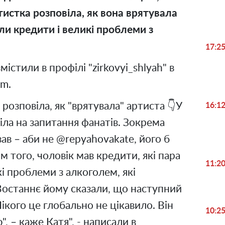
ртистка розповіла, як вона врятувала
ули кредити і великі проблеми з
17:2
істили в профілі "zirkovyi_shlyah" в
am.
розповіла, як "врятувала" артиста 👇У
16:1
віла на запитання фанатів. Зокрема
зав – аби не @repyahovakate, його б
м того, чоловік мав кредити, які пара
11:2
кі проблеми з алкоголем, які
Востаннє йому сказали, що наступний
ікого це глобально не цікавило. Він
10:2
", – каже Катя", - написали в