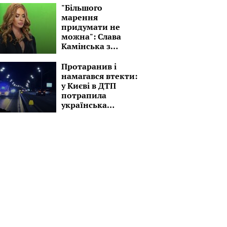
"Більшого
марення
придумати не
можна": Слава
Камінська з
колишнім
чоловіком
Протаранив і
влаштувала
намагався втекти:
справжній
у Києві в ДТП
кошмар для
потрапила
власних дітей
українська
ведуча, деталі