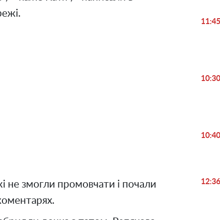
режі.
11:4
10:3
Play
Video
10:4
12:3
жі не змогли промовчати і почали
коментарях.