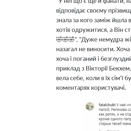
"У неї що є ще й фанати, 
відповідає своєму прізвищу
знала за кого заміж йшла 
хотів одружитися, а Він с
🤣🤣🤣", "Дуже немудра жін
назагал не виносити. Хоча 
хоча і поганий і безглузди
приклад з Вікторії Бекхем
вела себе, коли в їх сім'ї б
коментарях користувачі.