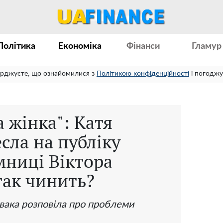
Політика
Економіка
Фінанси
Гламур
ерджуєте, що ознайомилися з
Політикою конфіденційності
і погоджу
 жінка": Катя
сла на публіку
мниці Віктора
так чинить?
вака розповіла про проблеми