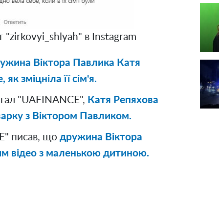
 "zirkovyi_shlyah" в Instagram
ужина Віктора Павлика Катя
як зміцніла її сім'я.
ртал "UAFINANCE",
Катя Репяхова
варку з Віктором Павликом.
" писав, що
дружина Віктора
м відео з маленькою дитиною.