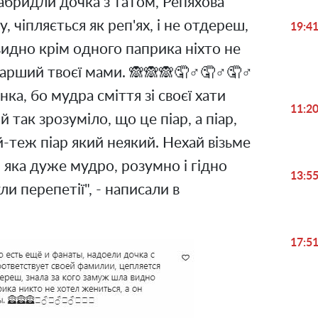
набридли дочка з татом, Репяхова
, чіпляється як реп'ях, і не отдереш,
19:4
видно крім одного паприка ніхто не
тарший твоєї мами. 🙈🙈🙈🤦♂️🤦♂️🤦♂️
ка, бо мудра сміття зі своєї хати
11:2
й так зрозуміло, що це піар, а піар,
й-теж піар який неякий. Нехай візьме
, яка дуже мудро, розумно і гідно
13:5
ули перепетії", - написали в
17:5