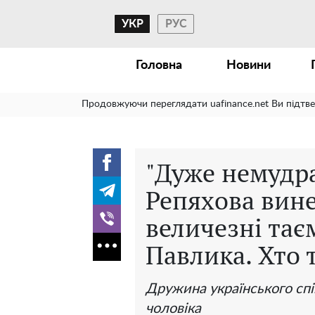
УКР
РУС
Головна
Новини
Продовжуючи переглядати uafinance.net Ви підтв
"Дуже немудра
Репяхова вине
величезні тає
Павлика. Хто 
Дружина українського спі
чоловіка