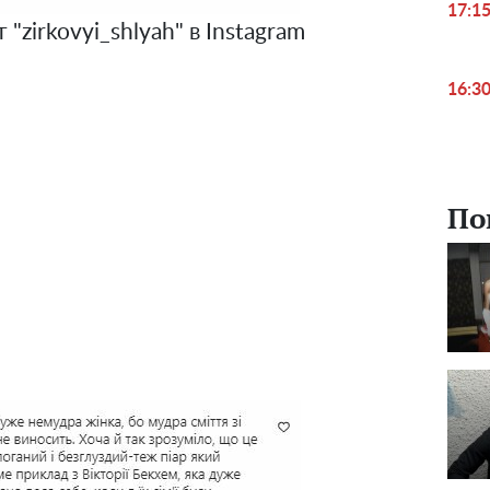
17:1
 "zirkovyi_shlyah" в Instagram
16:3
По