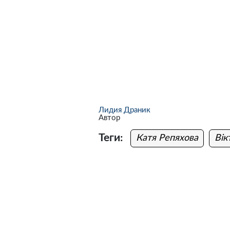
Лидия Драник
Автор
Теги:
Катя Репяхова
Вік