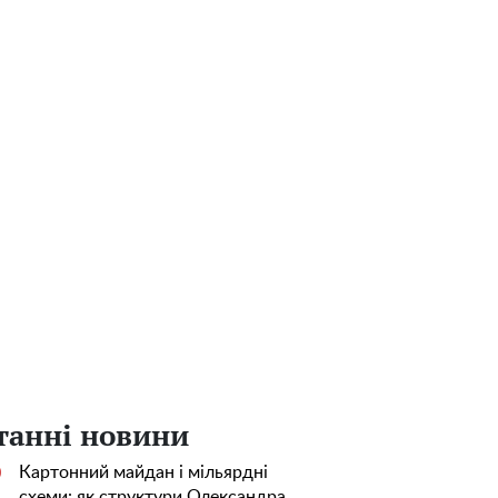
танні новини
Картонний майдан і мільярдні
0
схеми: як структури Олександра