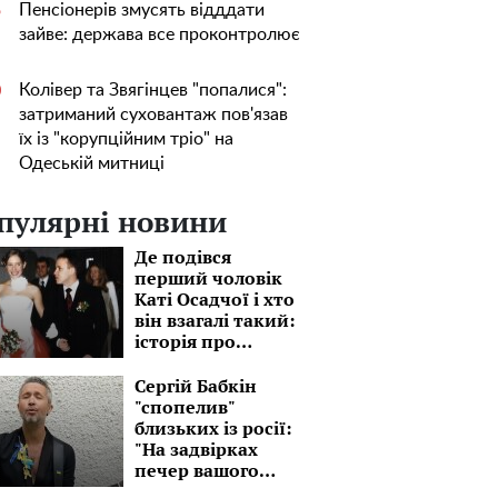
Пенсіонерів змусять відддати
5
зайве: держава все проконтролює
Колівер та Звягінцев "попалися":
0
затриманий суховантаж пов'язав
їх із "корупційним тріо" на
Одеській митниці
пулярні новини
Де подівся
перший чоловік
Каті Осадчої і хто
він взагалі такий:
історія про
бізнесмена, який
на 15 років
Сергій Бабкін
старший
"спопелив"
близьких із росії:
"На задвірках
печер вашого
непорозуміння"