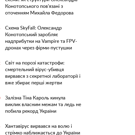
Конотопського пов'язані з
оточенням Михайла Федорова
Схема SkyFall: Олександр
5
Конотопський заробляє
надприбутки на Vampire та FPV-
дронах через фірми-пустушки
Світ на порозі катастрофи:
2
смертельний вірус-убивця
вирвався з секретної лабораторії і
вже збирає перші жертви
Залізна Тіна Кароль кинула
0
виклик власним межам та ледь не
побила рекорд України
Хантавірус вирвався на волю і
5
стрімко наближається до України