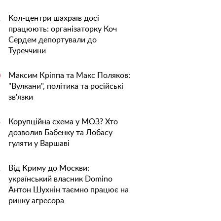
Кол-центри шахраїв досі
1
працюють: організаторку Коч
Сердем депортували до
Туреччини
Максим Кріппа та Макс Поляков:
0
"Вулкани", політика та російські
зв'язки
Корупційна схема у МОЗ? Хто
5
дозволив Бабенку та Лобасу
гуляти у Варшаві
Від Криму до Москви:
1
український власник Domino
Антон Шухнін таємно працює на
ринку агресора