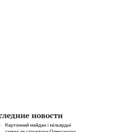
следние новости
Картонний майдан і мільярдні
0
схеми: як структури Олександра