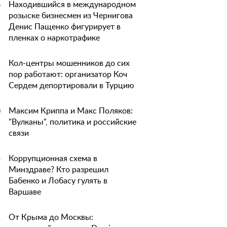
Находившийся в международном
6
розыске бизнесмен из Чернигова
Денис Пащенко фигурирует в
пленках о наркотрафике
Кол-центры мошенников до сих
1
пор работают: организатор Коч
Сердем депортировали в Турцию
Максим Криппа и Макс Поляков:
0
"Вулканы", политика и российские
связи
Коррупционная схема в
5
Минздраве? Кто разрешил
Бабенко и Лобасу гулять в
Варшаве
От Крыма до Москвы:
1