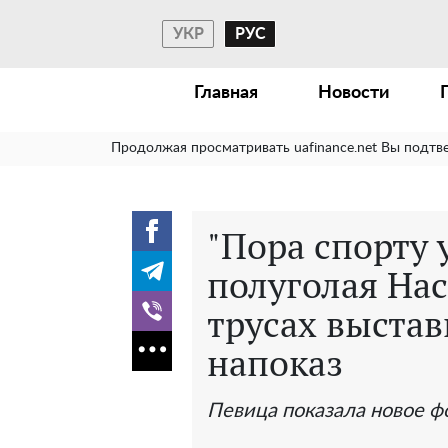
УКР
РУС
Главная
Новости
Продолжая просматривать uafinance.net Вы подтв
"Пора спорту 
полуголая Нас
трусах выстав
напоказ
Певица показала новое ф