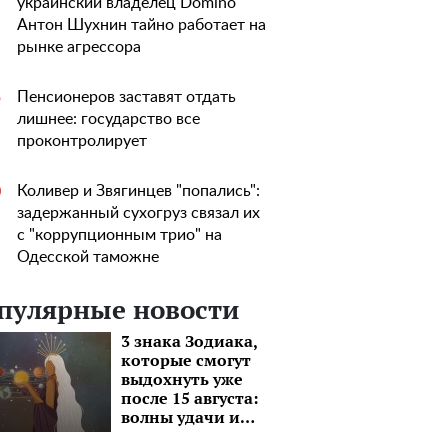
украинский владелец Domino
Антон Шухнин тайно работает на
рынке агрессора
Пенсионеров заставят отдать
5
лишнее: государство все
проконтролирует
Коливер и Звягинцев "попались":
0
задержанный сухогруз связал их
с "коррупционным трио" на
Одесской таможне
пулярные новости
3 знака Зодиака,
которые смогут
выдохнуть уже
после 15 августа:
волны удачи и
моря перспектив