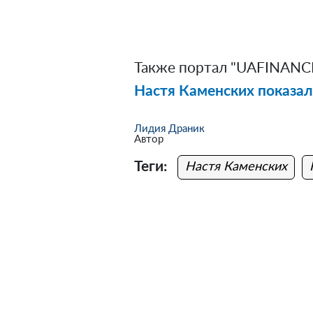
Также портал "UAFINANCE
Настя Каменских показал
Лидия Драник
Автор
Теги:
Настя Каменских