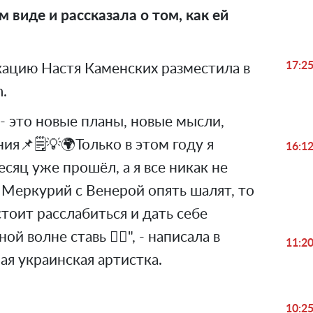
 виде и рассказала о том, как ей
17:2
ацию Настя Каменских разместила в
m.
- это новые планы, новые мысли,
ия📌🗒💡🌍Только в этом году я
16:1
месяц уже прошёл, а я все никак не
и Меркурий с Венерой опять шалят, то
 стоит расслабиться и дать себе
ой волне ставь ✊🏻", - написала в
11:2
ая украинская артистка.
10:2