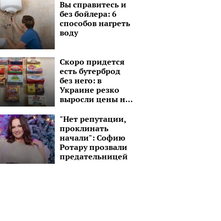
Вы справитесь и
без бойлера: 6
способов нагреть
воду
Скоро придется
есть бутерброд
без него: в
Украине резко
выросли цены на
сливочное масло
"Нет репутации,
проклинать
начали": Софию
Ротару прозвали
предательницей