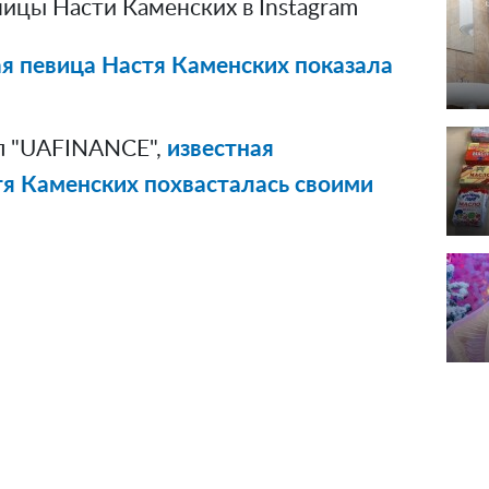
ицы Насти Каменских в Instagram
я певица Настя Каменских показала
л "UAFINANCE",
известная
тя Каменских похвасталась своими