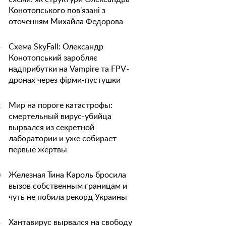
Конотопського пов'язані з
оточенням Михайла Федорова
Схема SkyFall: Олександр
5
Конотопський заробляє
надприбутки на Vampire та FPV-
дронах через фірми-пустушки
Мир на пороге катастрофы:
2
смертельный вирус-убийца
вырвался из секретной
лаборатории и уже собирает
первые жертвы
Железная Тина Кароль бросила
0
вызов собственным границам и
чуть не побила рекорд Украины
Хантавирус вырвался на свободу
5