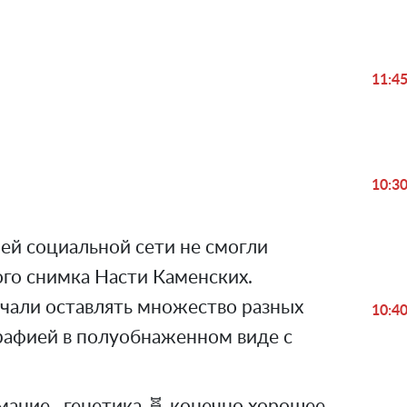
11:4
Play
Video
10:3
ей социальной сети не смогли
ого снимка Насти Каменских.
чали оставлять множество разных
10:4
афией в полуобнаженном виде с
мание , генетика 🧬 конечно хорошее