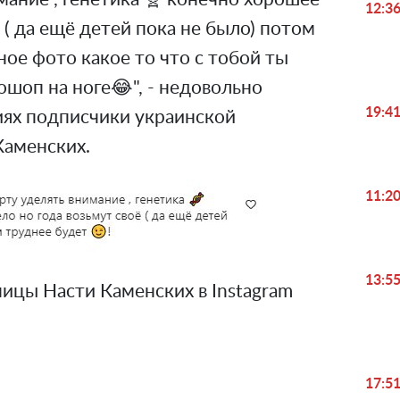
12:3
 ( да ещё детей пока не было) потом
ное фото какое то что с тобой ты
шоп на ноге😂", - недовольно
19:4
иях подписчики украинской
Каменских.
11:2
13:5
ицы Насти Каменских в Instagram
17:5