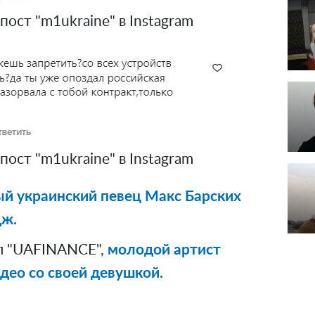
ост "m1ukraine" в Instagram
ост "m1ukraine" в Instagram
й украинский певец Макс Барских
дж.
л "UAFINANCE",
молодой артист
део со своей девушкой.