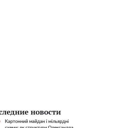
следние новости
Картонний майдан і мільярдні
0
схеми: як структури Олександра