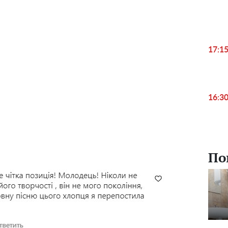
17:1
16:3
По