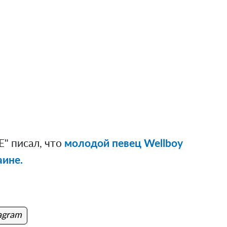
" писал, что
молодой певец Wellboy
аине.
agram