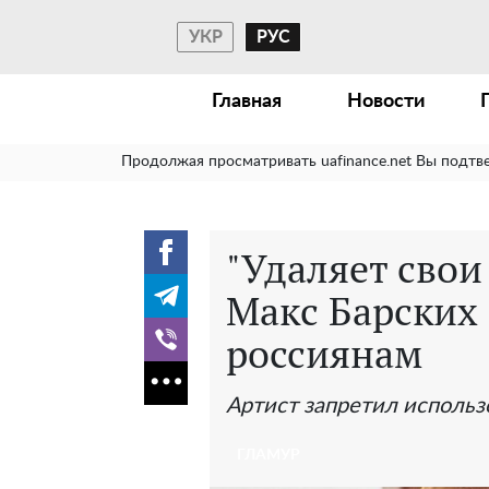
УКР
РУС
Главная
Новости
Продолжая просматривать uafinance.net Вы подтв
"Удаляет свои
Макс Барских 
россиянам
Артист запретил использо
ГЛАМУР