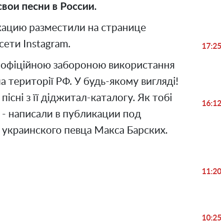
вои песни в России.
ацию разместили на странице
сети Instagram.
17:2
з офіційною забороною використання
а території РФ. У будь-якому вигляді!
пісні з її діджитал-каталогу. Як тобі
16:1
", - написали в публикации под
украинского певца Макса Барских.
11:2
10:2