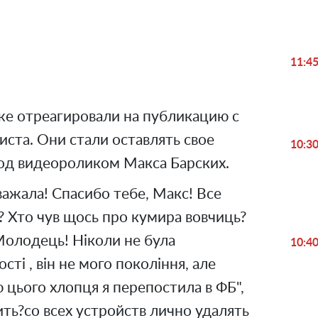
Play
Video
11:4
же отреагировали на публикацию с
иста. Они стали оставлять свое
10:3
од видеороликом Макса Барских.
важала! Спасибо тебе, Макс! Все
 ? Хто чув щось про кумира вовчиць?
! Молодець! Ніколи не була
10:4
ті , він не мого покоління, але
 цього хлопця я перепостила в ФБ",
ть?со всех устройств лично удалять