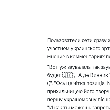
Пользователи сети сразу 
участием украинского арт
мнение в комментариях п
"Вот уж заувалала так зау
будет 🇺🇦", "А де Винник
((", "Ось це чітка позиція
прихильницею його творчос
першу україномовну пісню
"И как ты можешь запрети