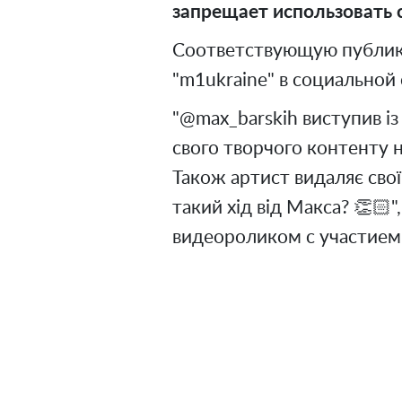
запрещает использовать с
Соответствующую публик
"m1ukraine" в социальной 
"@max_barskih виступив і
свого творчого контенту н
Також артист видаляє свої 
такий хід від Макса? 👏🏻
видеороликом с участием 