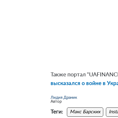
Также портал "UAFINANCE
высказался о войне в Укр
Лидия Драник
Автор
Теги:
Макс Барских
Inst