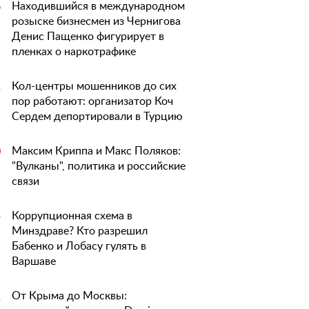
Находившийся в международном
6
розыске бизнесмен из Чернигова
Денис Пащенко фигурирует в
пленках о наркотрафике
Кол-центры мошенников до сих
1
пор работают: организатор Коч
Сердем депортировали в Турцию
Максим Криппа и Макс Поляков:
0
"Вулканы", политика и российские
связи
Коррупционная схема в
5
Минздраве? Кто разрешил
Бабенко и Лобасу гулять в
Варшаве
От Крыма до Москвы:
1