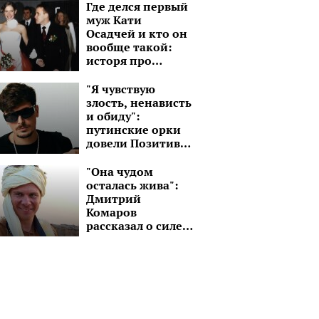
Где делся первый
муж Кати
Осадчей и кто он
вообще такой:
исторя про
бизнесмена,
который на 15 лет
"Я чувствую
старше
злость, ненависть
и обиду":
путинские орки
довели Позитива
до потери
контроля над
"Она чудом
эмоциями
осталась жива":
Дмитрий
Комаров
рассказал о силе
духа молодой
девушки без рук и
ноги