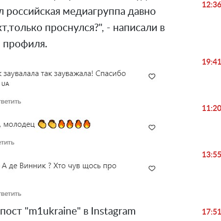
12:3
л российская медиагруппа давно
т,только проснулся?", - написали в
 профиля.
19:4
11:2
13:5
ост "m1ukraine" в Instagram
17:5