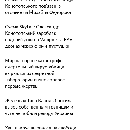
Конотопського пов'язані з
оточенням Михайла Федорова
Схема SkyFall: Олександр
5
Конотопський заробляє
надприбутки на Vampire та FPV-
дронах через фірми-пустушки
Мир на пороге катастрофы:
2
смертельный вирус-убийца
вырвался из секретной
лаборатории и уже собирает
первые жертвы
Железная Тина Кароль бросила
0
вызов собственным границам и
чуть не побила рекорд Украины
Хантавирус вырвался на свободу
5