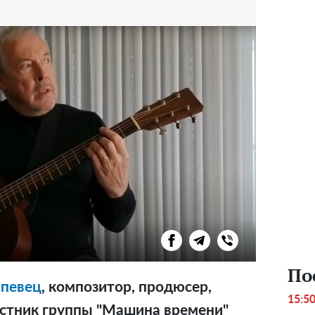
По
,
певец
, композитор, продюсер,
15:5
астник группы "Машина времени"