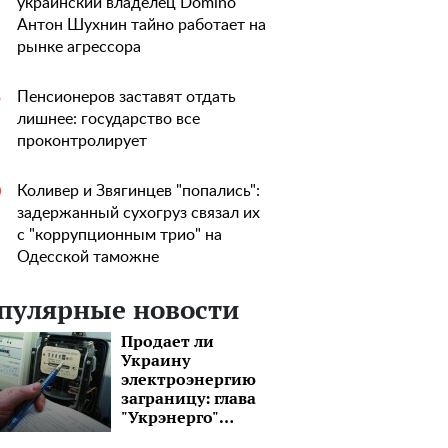
украинский владелец Domino
Антон Шухнин тайно работает на
рынке агрессора
Пенсионеров заставят отдать
5
лишнее: государство все
проконтролирует
Коливер и Звягинцев "попались":
0
задержанный сухогруз связал их
с "коррупционным трио" на
Одесской таможне
пулярные новости
Продает ли
Украину
электроэнергию
заграницу: глава
"Укрэнерго"
впервые