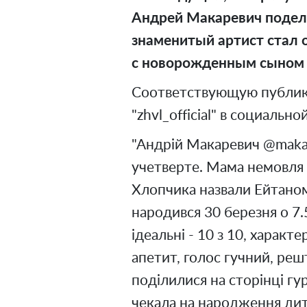
Андрей Макаревич подел
знаменитый артист стал о
с новорожденным сыном 
Соответствующую публик
"zhvl_official" в социально
"Андрій Макаревич @makare
учетверте. Мама немовля
Хлопчика назвали Ейтано
народився 30 березня о 7.
ідеальні - 10 з 10, харак
апетит, голос гучний, реш
поділилися на сторінці гу
чекала на народження дит