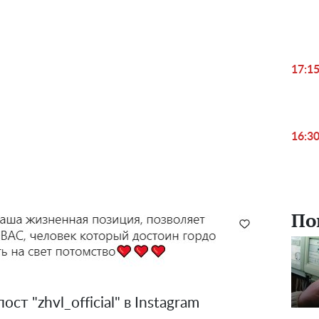
17:1
16:3
По
ст "zhvl_official" в Instagram