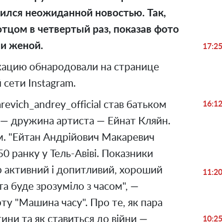
ился неожиданной новостью. Так,
тцом в четвертый раз, показав фото
и женой.
17:2
ацию обнародовали на странице
й сети Instagram.
vich_andrey_official став батьком
16:1
 — дружина артиста — Ейнат Кляйн.
м. "Ейтан Андрійович Макаревич
50 ранку у Тель-Авіві. Показники
тер активний і допитливий, хороший
11:2
та буде зрозуміло з часом", —
рту "Машина часу". Про те, як пара
ини та як ставиться до війни —
10:2