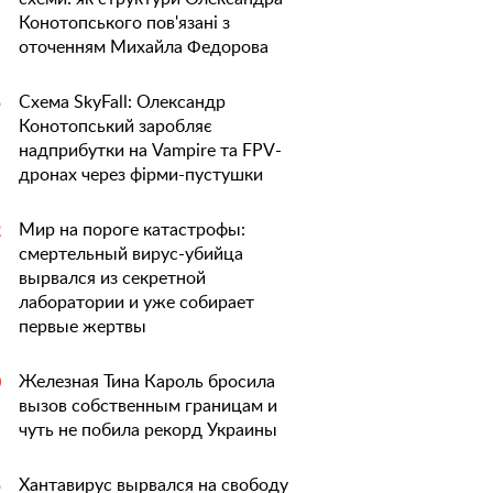
Конотопського пов'язані з
оточенням Михайла Федорова
Схема SkyFall: Олександр
5
Конотопський заробляє
надприбутки на Vampire та FPV-
дронах через фірми-пустушки
Мир на пороге катастрофы:
2
смертельный вирус-убийца
вырвался из секретной
лаборатории и уже собирает
первые жертвы
Железная Тина Кароль бросила
0
вызов собственным границам и
чуть не побила рекорд Украины
Хантавирус вырвался на свободу
5