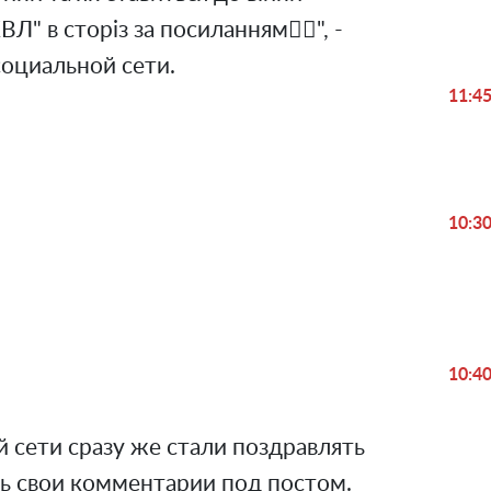
ВЛ" в сторіз за посиланням☝🏻", -
социальной сети.
11:4
10:3
Play
Video
10:4
 сети сразу же стали поздравлять
ть свои комментарии под постом.