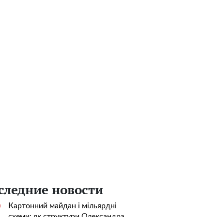
следние новости
Картонний майдан і мільярдні
0
схеми: як структури Олександра