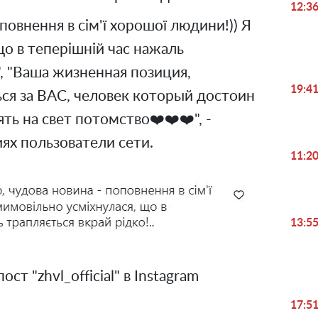
12:3
повнення в сім'ї хорошої людини!)) Я
що в теперішній час нажаль
.", "Ваша жизненная позиция,
19:4
ся за ВАС, человек который достоин
ять на свет потомство❤️❤️❤️", -
ях пользователи сети.
11:2
13:5
ст "zhvl_official" в Instagram
17:5