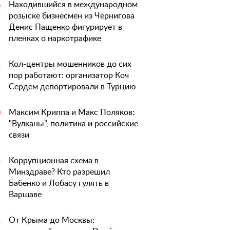
Находившийся в международном
6
розыске бизнесмен из Чернигова
Денис Пащенко фигурирует в
пленках о наркотрафике
Кол-центры мошенников до сих
1
пор работают: организатор Коч
Сердем депортировали в Турцию
Максим Криппа и Макс Поляков:
0
"Вулканы", политика и российские
связи
Коррупционная схема в
5
Минздраве? Кто разрешил
Бабенко и Лобасу гулять в
Варшаве
От Крыма до Москвы:
1