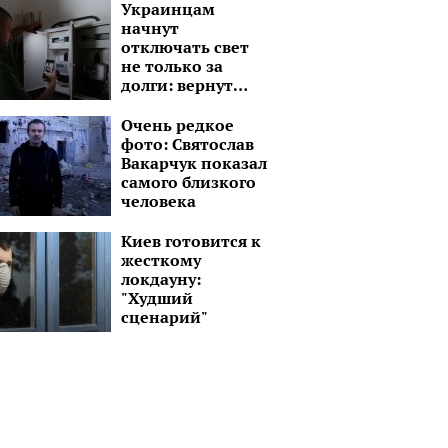
рассказал правду
Украинцам
начнут
отключать свет
не только за
долги: вернут
через 3-5 дней
Очень редкое
фото: Святослав
Вакарчук показал
самого близкого
человека
Киев готовится к
жесткому
локдауну:
"Худший
сценарий"