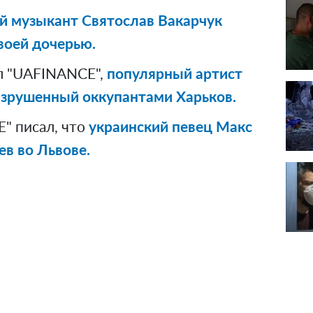
й музыкант Святослав Вакарчук
воей дочерью.
л "UAFINANCE",
популярный артист
азрушенный оккупантами Харьков.
" писал, что
украинский певец Макс
ев во Львове.