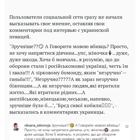
Пользователи социальной сети сразу же начали
высказывать свое мнение, оставляя свои
комментарии под интервью с украинской
певицей.
"Зручніше??😏 А Говорити мовою вбивць? Просто,
не хочу напрягтися дівчина...упс, жіночка🤷.. дуже,
дуже шкода. Хоча б мовчала.. я розумію, що до
оборони стали і російськомовні українці, честь їм
і хвала!!! А зірковому бомонду, яким "незручно"—
ганьба!!!", "Незручно?????А як зараз незручно
біженцям....А як незручно людям,які втратили
житло....Які втратили рідних....А
англійською,німецькою,чеською, напевно,
зручніше було б....", "Брєд сивої кобили🤦🏼‍♀️", -
высказались в комментариях украинцы.