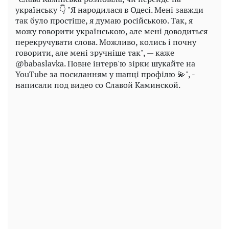
українську 👇 "Я народилася в Одесі. Мені завжди
так було простіше, я думаю російською. Так, я
можу говорити українською, але мені доводиться
перекручувати слова. Можливо, колись і почну
говорити, але мені зручніше так", — каже
@babaslavka. Повне інтерв'ю зірки шукайте на
YouTube за посиланням у шапці профілю 💫", -
написали под видео со Славой Каминской.