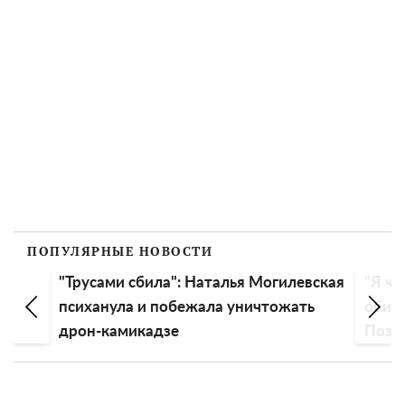
ПОПУЛЯРНЫЕ НОВОСТИ
"Трусами сбила": Наталья Могилевская
"Я чу
психанула и побежала уничтожать
обиду
дрон-камикадзе
Пози
эмоц