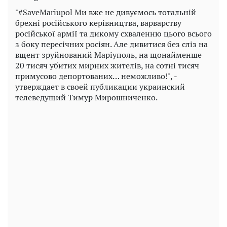
"#SaveMariupol Ми вже не дивуємось тотальній
брехні російського керівництва, варварству
російської армії та дикому схваленню цього всього
з боку пересічних росіян. Але дивитися без сліз на
вщент зруйнований Маріуполь, на щонайменше
20 тисяч убитих мирних жителів, на сотні тисяч
примусово депортованих… неможливо!", -
утверждает в своей публикации украинский
телеведущий Тимур Мирошниченко.
Play
Video