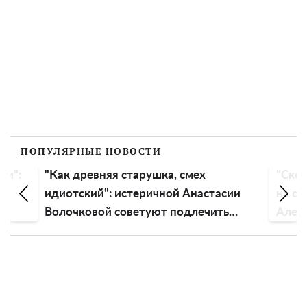
ПОПУЛЯРНЫЕ НОВОСТИ
ли":
"Как древняя старушка, смех
"Скор
идиотский": истеричной Анастасии
на св
Волочковой советуют подлечить
Алек
голову