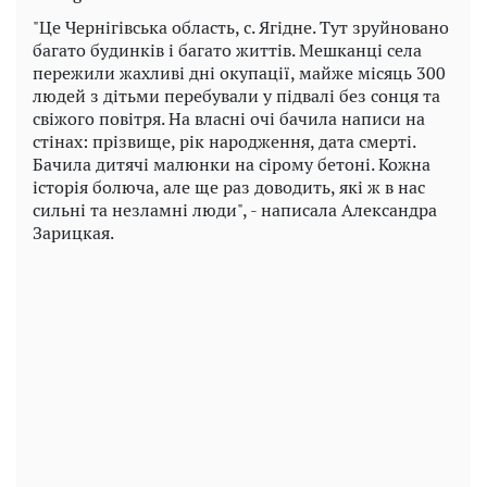
"Це Чернігівська область, с. Ягідне. Тут зруйновано
багато будинків і багато життів. Мешканці села
пережили жахливі дні окупації, майже місяць 300
людей з дітьми перебували у підвалі без сонця та
свіжого повітря. На власні очі бачила написи на
стінах: прізвище, рік народження, дата смерті.
Бачила дитячі малюнки на сірому бетоні. Кожна
історія болюча, але ще раз доводить, які ж в нас
сильні та незламні люди", - написала Александра
Зарицкая.
Play
Video