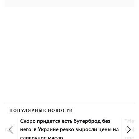
ПОПУЛЯРНЫЕ НОВОСТИ
 придется есть бутерброд без
"Нет репутации, пр
в Украине резко выросли цены на
Софию Ротару проз
чное масло
предательницей