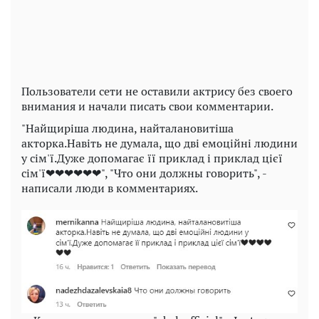
Video
Пользователи сети не оставили актрису без своего
внимания и начали писать свои комментарии.
"Найщиріша людина, найталановитіша
акторка.Навіть не думала, що дві емоційні людини
у сім'ї.Дуже допомагає її приклад і приклад цієї
сім'ї❤❤❤❤❤❤", "Что они должны говорить", -
написали люди в комментариях.