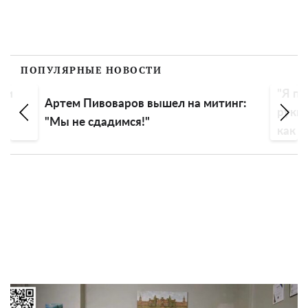
ПОПУЛЯРНЫЕ НОВОСТИ
о и
"Я по
Артем Пивоваров вышел на митинг:
руки"
"Мы не сдадимся!"
как о