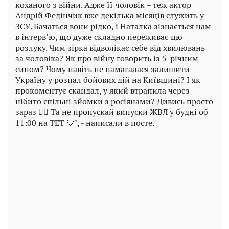
коханого з війни. Адже її чоловік – теж актор
Андрій Федінчик вже декілька місяців служить у
ЗСУ. Бачаться вони рідко, і Наталка зізнається нам
в інтерв’ю, що дуже складно переживає цю
розлуку. Чим зірка відволікає себе від хвилювань
за чоловіка? Як про війну говорить із 5-річним
сином? Чому навіть не намагалася залишити
Україну у розпал бойових дій на Київщині? І як
прокоментує скандал, у який втрапила через
нібито спільні зйомки з росіянами? Дивись просто
зараз 👆🏻 Та не пропускай випуски ЖВЛ у будні об
11:00 на ТЕТ 💛", - написали в посте.
Play