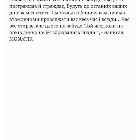
постраждав й страждає, Будуть до останніх ваших
днів вам снитись. Сміятися в обличчя вам, очима
втомленими проводжати вас весь час і всюди… Час
все стирає, але цього не забуде. Той час, коли на
орків диких перетворювались "люди"", - написал
MONATIK.
Play
Video