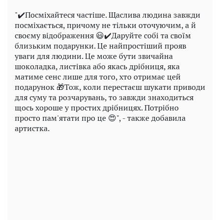
"✔️Посміхайтеся частіше. Щаслива людина завжди
посміхається, причому не тільки оточуючим, а й
своєму відображення 😃✔️Даруйте собі та своїм
близьким подарунки. Це найпростіший прояв
уваги для людини. Це може бути звичайна
шоколадка, листівка або якась дрібниця, яка
матиме сенс лише для того, хто отримає цей
подарунок 🎁Тож, коли перестаєш шукати приводи
для суму та розчарувань, то завжди знаходиться
щось хороше у простих дрібницях. Потрібно
просто пам'ятати про це 😍", - также добавила
артистка.