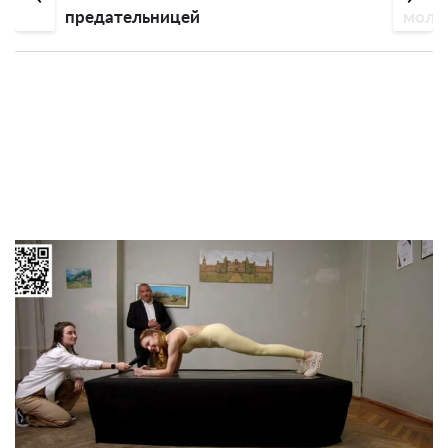
предательницей
молод