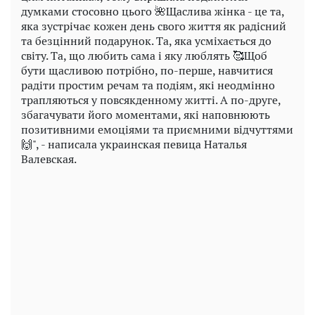
думками стосовно цього 🌺Щаслива жінка - це та,
яка зустрічає кожен день свого життя як радісний
та безцінний подарунок. Та, яка усміхається до
світу. Та, що любить сама і яку люблять 🥰Щоб
бути щасливою потрібно, по-перше, навчитися
радіти простим речам та подіям, які неодмінно
трапляються у повсякденному житті. А по-друге,
збагачувати його моментами, які наповнюють
позитивними емоціями та приємними відчуттями
🙌", - написала украинская певица Наталья
Валевская.