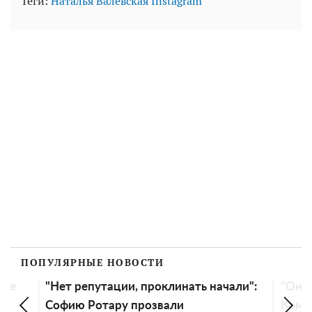
Теги:
Наталья Валевская
Instagram
ПОПУЛЯРНЫЕ НОВОСТИ
ние
"Нет репутации, проклинать начали":
"Она 
Софию Ротару прозвали
Комар