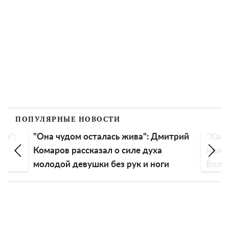
ПОПУЛЯРНЫЕ НОВОСТИ
ли":
"Она чудом осталась жива": Дмитрий
"Как 
Комаров рассказал о силе духа
идиот
молодой девушки без рук и ноги
Воло
голо