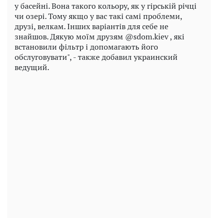
у басейні. Вона такого кольору, як у гірській річці
чи озері. Тому якщо у вас такі самі проблеми,
друзі, велкам. Інших варіантів для себе не
знайшов. Дякую моїм друзям @sdom.kiev , які
встановили фільтр і допомагають його
обслуговувати", - также добавил украинский
ведущий.