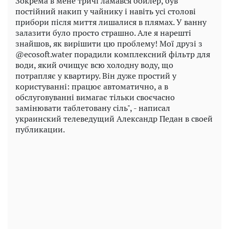
Зокрема в мене тричі ламався бойлер, був
постійний накип у чайнику і навіть усі столові
прибори після миття лишалися в плямах. У ванну
залазити було просто страшно. Але я нарешті
знайшов, як вирішити цю проблему! Мої друзі з
@ecosoft.water порадили комплексний фільтр для
води, який очищує всю холодну воду, що
потрапляє у квартиру. Він дуже простий у
користуванні: працює автоматично, а в
обслуговуванні вимагає тільки своєчасно
замінювати таблетовану сіль", - написал
украинский телеведущий Александр Педан в своей
публикации.
Play