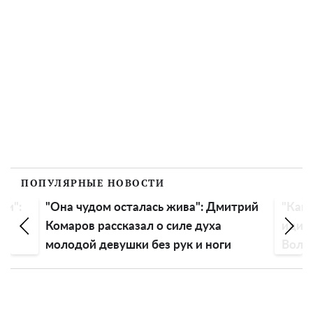
ПОПУЛЯРНЫЕ НОВОСТИ
ли":
"Она чудом осталась жива": Дмитрий
"Как 
Комаров рассказал о силе духа
идиот
молодой девушки без рук и ноги
Воло
голо