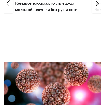
Комаров рассказал о силе духа
идиотский
молодой девушки без рук и ноги
Волочков
голову