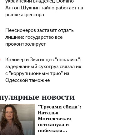
украинский владелец Domino
Антон Шухнин тайно работает на
рынке агрессора
Пенсионеров заставят отдать
5
лишнее: государство все
проконтролирует
Коливер и Звягинцев "попались":
0
задержанный сухогруз связал их
с "коррупционным трио" на
Одесской таможне
пулярные новости
"Трусами сбила":
Наталья
Могилевская
психанула и
побежала
уничтожать