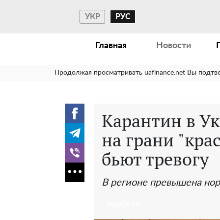
УКР
РУС
Главная
Новости
Продолжая просматривать uafinance.net Вы подтв
Карантин в Ук
на грани "кра
бьют тревогу
В регионе превышена но
НОВОСТИ