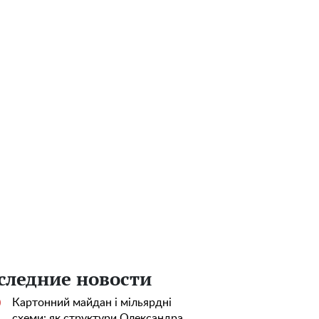
следние новости
Картонний майдан і мільярдні
0
схеми: як структури Олександра