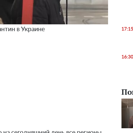
антин в Украине
17:1
16:3
По
о на сегодняшний день все регионы