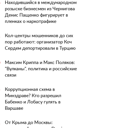
Находившийся в международном
6
розыске бизнесмен из Чернигова
Денис Пащенко фигурирует в
пленках о наркотрафике
Кол-центры мошенников до сих
1
пор работают: организатор Коч
Сердем депортировали в Турцию
Максим Криппа и Макс Поляков:
0
"Вулканы", политика и российские
связи
Коррупционная схема в
5
Минздраве? Кто разрешил
Бабенко и Лобасу гулять в
Варшаве
От Крыма до Москвы:
1