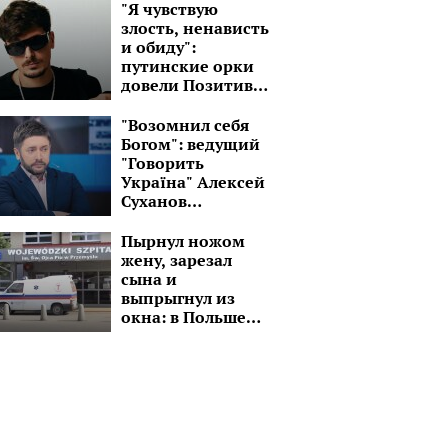
дрон-камикадзе
"Я чувствую
злость, ненависть
и обиду":
путинские орки
довели Позитива
до потери
контроля над
"Возомнил себя
эмоциями
Богом": ведущий
"Говорить
Україна" Алексей
Суханов
превратился в
пастыря
Пырнул ножом
жену, зарезал
сына и
выпрыгнул из
окна: в Польше
украинец
совершил
кровавую бойню
со своей семьей