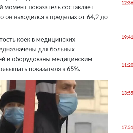
12:3
й момент показатель составляет
о он находился в пределах от 64,2 до
19:4
тость коек в медицинских
едназначены для больных
ей и оборудованы медицинским
11:2
ревышать показателя в 65%.
13:5
17:5