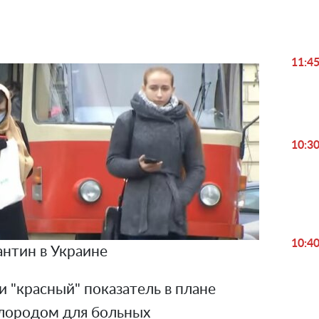
11:4
10:3
10:4
антин в Украине
и "красный" показатель в плане
слородом для больных