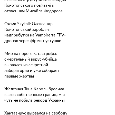
Конотопського пов'язані з
оточенням Михайла Федорова
Схема SkyFall: Олександр
5
Конотопський заробляє
надприбутки на Vampire та FPV-
дронах через фірми-пустушки
Мир на пороге катастрофы:
2
смертельный вирус-убийца
вырвался из секретной
лаборатории и уже собирает
первые жертвы
Железная Тина Кароль бросила
0
вызов собственным границам и
чуть не побила рекорд Украины
Хантавирус вырвался на свободу
5