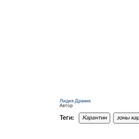
Лидия Драник
Автор
Теги:
Карантин
зоны ка