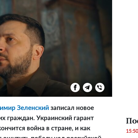
имир Зеленский
записал новое
х граждан. Украинский гарант
По
кончится война в стране, и как
15:5