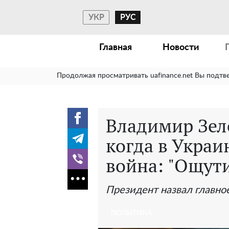
УКР
РУС
Главная
Новости
Продолжая просматривать uafinance.net Вы подтв
Владимир Зел
когда в Украи
война: "Ощут
Президент назвал главно
ПОЛИТИКА