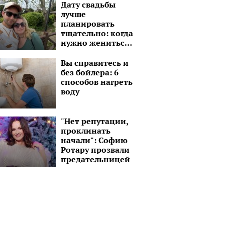
Дату свадьбы
лучше
планировать
тщательно: когда
нужно жениться
разным Знакам
Зодиака, лучшие
Вы справитесь и
месяцы
без бойлера: 6
способов нагреть
воду
"Нет репутации,
проклинать
начали": Софию
Ротару прозвали
предательницей