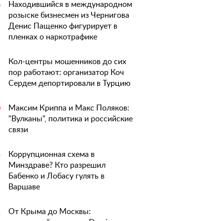
Находившийся в международном
6
розыске бизнесмен из Чернигова
Денис Пащенко фигурирует в
пленках о наркотрафике
Кол-центры мошенников до сих
1
пор работают: организатор Коч
Сердем депортировали в Турцию
Максим Криппа и Макс Поляков:
0
"Вулканы", политика и российские
связи
Коррупционная схема в
5
Минздраве? Кто разрешил
Бабенко и Лобасу гулять в
Варшаве
От Крыма до Москвы:
1