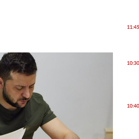
Play
Video
11:4
10:3
10:4