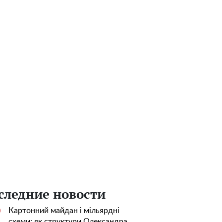
следние новости
Картонний майдан і мільярдні
0
схеми: як структури Олександра