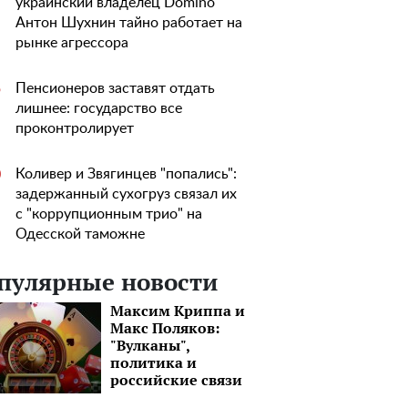
украинский владелец Domino
Антон Шухнин тайно работает на
рынке агрессора
Пенсионеров заставят отдать
5
лишнее: государство все
проконтролирует
Коливер и Звягинцев "попались":
0
задержанный сухогруз связал их
с "коррупционным трио" на
Одесской таможне
пулярные новости
Максим Криппа и
Макс Поляков:
"Вулканы",
политика и
российские связи