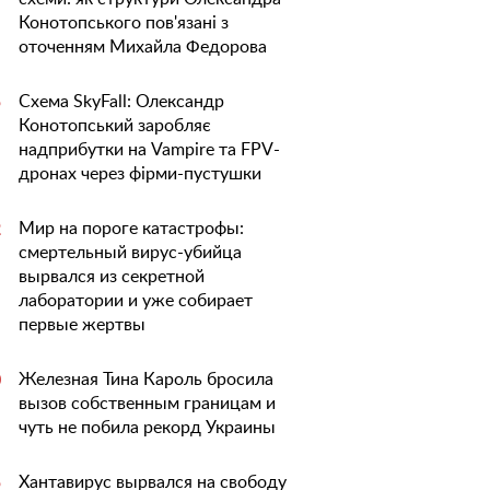
Конотопського пов'язані з
оточенням Михайла Федорова
Схема SkyFall: Олександр
5
Конотопський заробляє
надприбутки на Vampire та FPV-
дронах через фірми-пустушки
Мир на пороге катастрофы:
2
смертельный вирус-убийца
вырвался из секретной
лаборатории и уже собирает
первые жертвы
Железная Тина Кароль бросила
0
вызов собственным границам и
чуть не побила рекорд Украины
Хантавирус вырвался на свободу
5