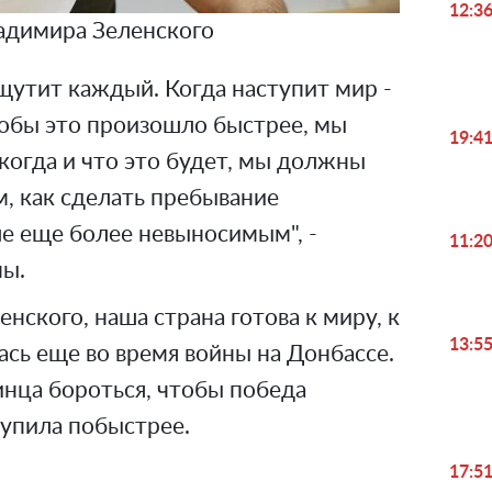
12:3
адимира Зеленского
ощутит каждый. Когда наступит мир -
тобы это произошло быстрее, мы
19:4
когда и что это будет, мы должны
, как сделать пребывание
ле еще более невыносимым", -
11:2
ны.
нского, наша страна готова к миру, к
13:5
сь еще во время войны на Донбассе.
инца бороться, чтобы победа
тупила побыстрее.
17:5