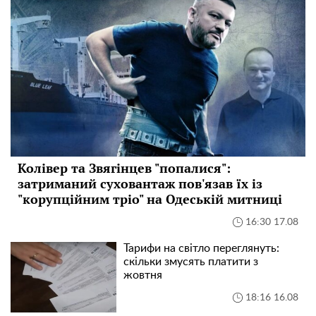
Колівер та Звягінцев "попалися":
затриманий суховантаж пов'язав їх із
"корупційним тріо" на Одеській митниці
16:30 17.08
Тарифи на світло переглянуть:
скільки змусять платити з
жовтня
18:16 16.08