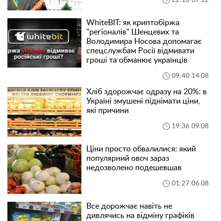
WhiteBIT: як криптобіржа
"регіоналів" Шенцевих та
Володимира Носова допомагає
спецслужбам Росії відмивати
гроші та обманює українців
09:40 14.08
Хліб здорожчає одразу на 20%: в
Україні змушені піднімати ціни,
які причини
19:36 09.08
Ціни просто обвалилися: який
популярний овоч зараз
недозволено подешевшав
01:27 06.08
Все дорожчає навіть не
дивлячись на відміну графіків