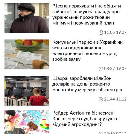
"Чесно порахувати і не обіцяти
зайвого": шокуюча правду про
український прожитковий
мінімум і неочікуваний план
11:05 19.07
Комунальні тарифи в Україні: чи
чекати подорожчання
електроенергії восени – уряд
зробив заяву
08:37 19.07
Шахраї заробляли мільйон
доларів на день: розкрито
масштабну мережу call-центрів
21:44 11.12
Рейдер Астіон та бізнесмен
Косюк через суд банкрутують
відомий агрохолдинг?
22:10 07.12