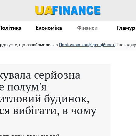
Політика
Економіка
Фінанси
Гламур
ерджуєте, що ознайомилися з
Політикою конфіденційності
і погоджу
кувала серйозна
е полум'я
итловий будинок,
я вибігати, в чому