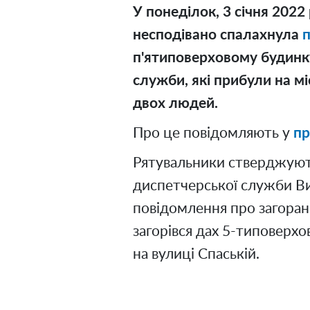
У понеділок, 3 січня 2022
несподівано спалахнула
п'ятиповерховому будинку
служби, які прибули на м
двох людей.
Про це повідомляють у
пр
Рятувальники стверджують
диспетчерської служби В
повідомлення про загоран
загорівся дах 5-типоверх
на вулиці Спаській.