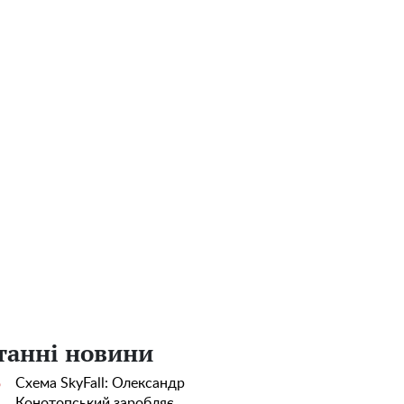
танні новини
Схема SkyFall: Олександр
5
Конотопський заробляє