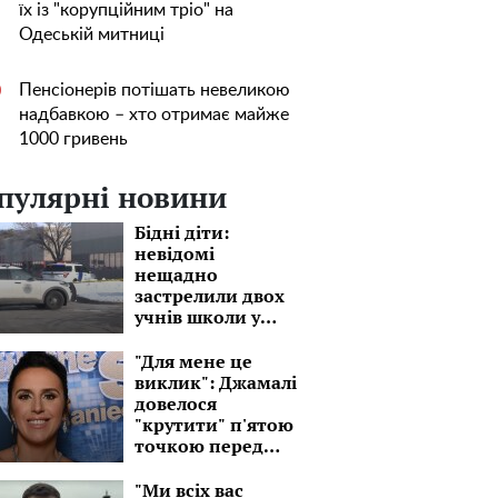
їх із "корупційним тріо" на
Одеській митниці
Пенсіонерів потішать невеликою
0
надбавкою – хто отримає майже
1000 гривень
пулярні новини
Бідні діти:
невідомі
нещадно
застрелили двох
учнів школи у
США
"Для мене це
виклик": Джамалі
довелося
"крутити" п'ятою
точкою перед
незнайомими
людьми
"Ми всіх вас