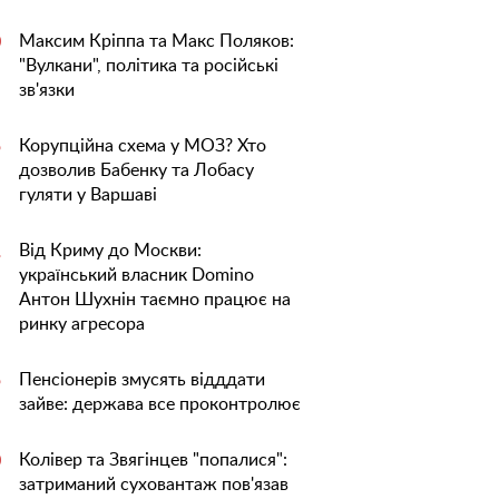
Максим Кріппа та Макс Поляков:
0
"Вулкани", політика та російські
зв'язки
Корупційна схема у МОЗ? Хто
5
дозволив Бабенку та Лобасу
гуляти у Варшаві
Від Криму до Москви:
1
український власник Domino
Антон Шухнін таємно працює на
ринку агресора
Пенсіонерів змусять відддати
5
зайве: держава все проконтролює
Колівер та Звягінцев "попалися":
0
затриманий суховантаж пов'язав