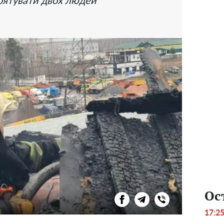
рятувати двох людей
Ос
17:2