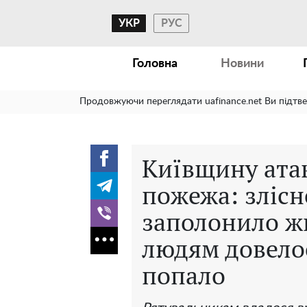
УКР
РУС
Головна
Новини
Продовжуючи переглядати uafinance.net Ви підтв
Київщину ата
пожежа: злісн
заполонило ж
людям довелос
попало