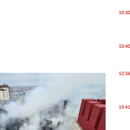
10:3
Play
Video
10:4
12:3
19:4