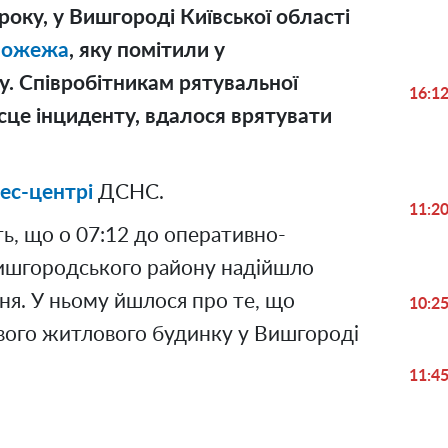
 року, у Вишгороді Київської області
пожежа
, яку помітили у
. Співробітникам рятувальної
16:1
ісце інциденту, вдалося врятувати
ес-центрі
ДСНС.
11:2
, що о 07:12 до оперативно-
ишгородського району надійшло
ня. У ньому йшлося про те, що
10:2
ового житлового будинку у Вишгороді
11:4