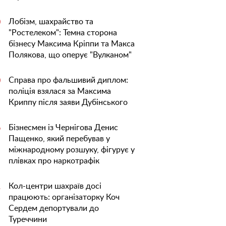
Лобізм, шахрайство та
0
"Ростелеком": Темна сторона
бізнесу Максима Кріппи та Макса
Полякова, що оперує "Вулканом"
Справа про фальшивий диплом:
0
поліція взялася за Максима
Криппу після заяви Дубінського
Бізнесмен із Чернігова Денис
6
Пащенко, який перебував у
міжнародному розшуку, фігурує у
плівках про наркотрафік
Кол-центри шахраїв досі
1
працюють: організаторку Коч
Сердем депортували до
Туреччини