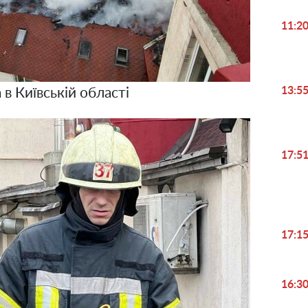
11:2
13:5
в Київській області
17:5
17:1
16:3