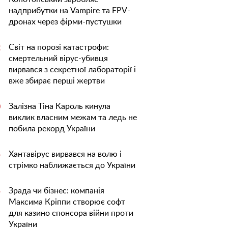
надприбутки на Vampire та FPV-
дронах через фірми-пустушки
Світ на порозі катастрофи:
2
смертельний вірус-убивця
вирвався з секретної лабораторії і
вже збирає перші жертви
Залізна Тіна Кароль кинула
0
виклик власним межам та ледь не
побила рекорд України
Хантавірус вирвався на волю і
5
стрімко наближається до України
Зрада чи бізнес: компанія
5
Максима Кріппи створює софт
для казино спонсора війни проти
України