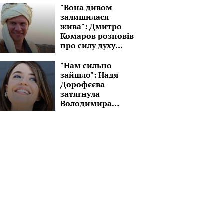
знов в дорогу!"
"Вона дивом
залишилася
жива": Дмитро
Комаров розповів
про силу духу
молодої дівчини
без рук і ноги
"Нам сильно
зайшло": Надя
Дорофєєва
затягнула
Володимира
Дантеса до
справжньої секти