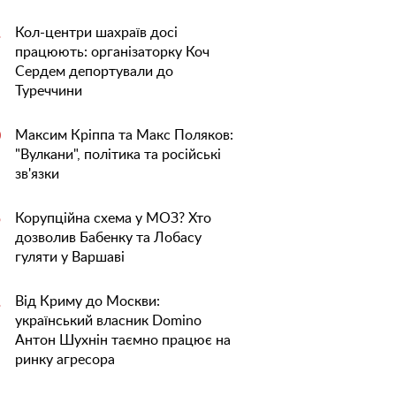
Кол-центри шахраїв досі
1
працюють: організаторку Коч
Сердем депортували до
Туреччини
Максим Кріппа та Макс Поляков:
0
"Вулкани", політика та російські
зв'язки
Корупційна схема у МОЗ? Хто
5
дозволив Бабенку та Лобасу
гуляти у Варшаві
Від Криму до Москви:
1
український власник Domino
Антон Шухнін таємно працює на
ринку агресора