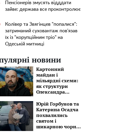
Пенсіонерів змусять відддати
5
зайве: держава все проконтролює
Колівер та Звягінцев "попалися":
0
затриманий суховантаж пов'язав
їх із "корупційним тріо" на
Одеській митниці
пулярні новини
Картонний
майдан і
мільярдні схеми:
як структури
Олександра
Конотопського
пов'язані з
Юрій Горбунов та
оточенням
Катерина Осадча
Михайла
похвалились
Федорова
святом і
шикарною чорню
автівкою: "Завтра