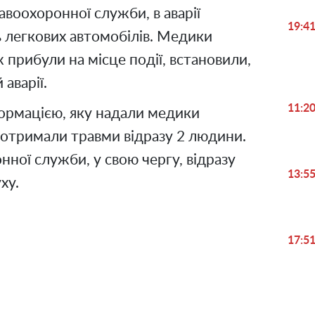
авоохоронної служби, в аварії
19:4
ь легкових автомобілів. Медики
 прибули на місце події, встановили,
 аварії.
11:2
ормацією, яку надали медики
отримали травми відразу 2 людини.
ної служби, у свою чергу, відразу
13:5
ху.
17:5