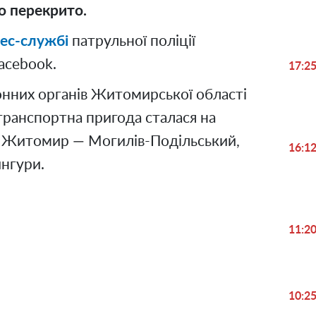
о перекрито.
ес-службі
патрульної поліції
acebook.
17:2
нних органів Житомирської області
ранспортна пригода сталася на
— Житомир — Могилів-Подільський,
16:1
ингури.
11:2
Play
10:2