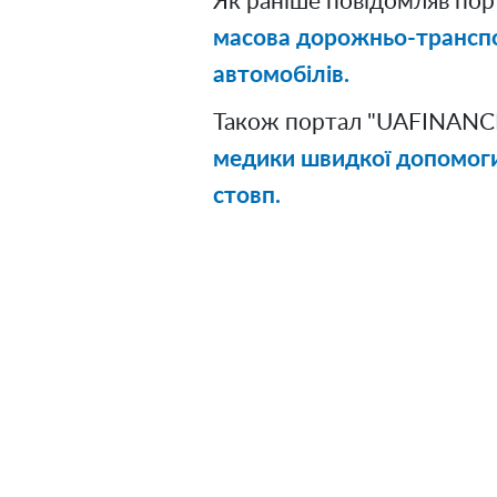
Як раніше повідомляв по
масова дорожньо-транспо
автомобілів.
Також портал "UAFINANCE
медики швидкої допомоги 
стовп.