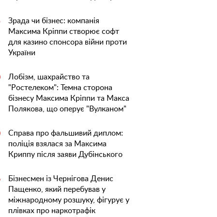
Зрада чи бізнес: компанія
5
Максима Кріппи створює софт
для казино спонсора війни проти
України
Лобізм, шахрайство та
0
"Ростелеком": Темна сторона
бізнесу Максима Кріппи та Макса
Полякова, що оперує "Вулканом"
Справа про фальшивий диплом:
0
поліція взялася за Максима
Криппу після заяви Дубінського
Бізнесмен із Чернігова Денис
6
Пащенко, який перебував у
міжнародному розшуку, фігурує у
плівках про наркотрафік