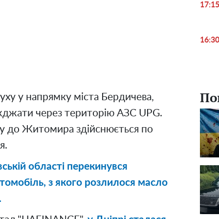
17:1
16:3
По
уху у напрямку міста Бердичева,
їжджати через територію АЗС UPG.
ку до Житомира здійснюється по
я.
ській області перекинувся
томобіль, з якого розлилося масло
.