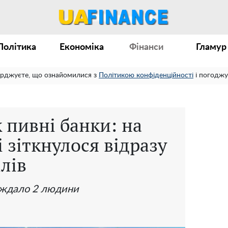
Політика
Економіка
Фінанси
Гламур
ерджуєте, що ознайомилися з
Політикою конфіденційності
і погоджу
 пивні банки: на
зіткнулося відразу
ілів
раждало 2 людини