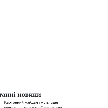
танні новини
Картонний майдан і мільярдні
0
схеми: як структури Олександра