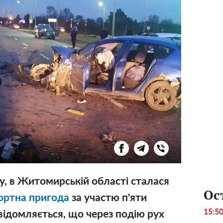
ку, в Житомирській області сталася
Ос
ортна пригода
за участю п'яти
15:5
відомляється, що через подію рух