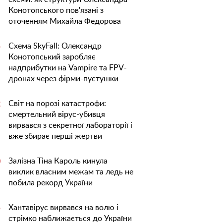
Конотопського пов'язані з
оточенням Михайла Федорова
Схема SkyFall: Олександр
5
Конотопський заробляє
надприбутки на Vampire та FPV-
дронах через фірми-пустушки
Світ на порозі катастрофи:
2
смертельний вірус-убивця
вирвався з секретної лабораторії і
вже збирає перші жертви
Залізна Тіна Кароль кинула
0
виклик власним межам та ледь не
побила рекорд України
Хантавірус вирвався на волю і
5
стрімко наближається до України