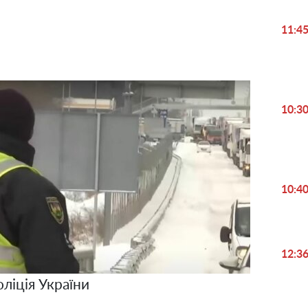
Video
11:4
10:3
10:4
12:3
ліція України