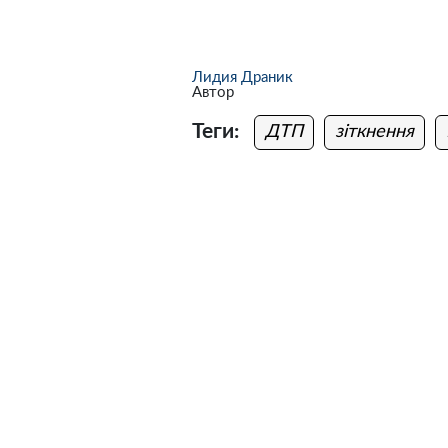
Лидия Драник
Автор
Теги:
ДТП
зіткнення