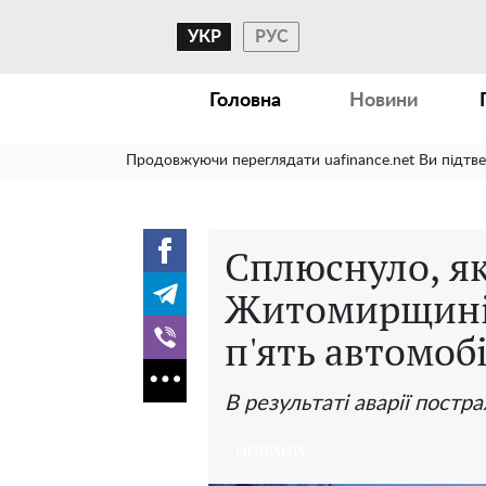
УКР
РУС
Головна
Новини
Продовжуючи переглядати uafinance.net Ви підтв
Сплюснуло, як
Житомирщині 
п'ять автомоб
В результаті аварії пост
НОВИНИ