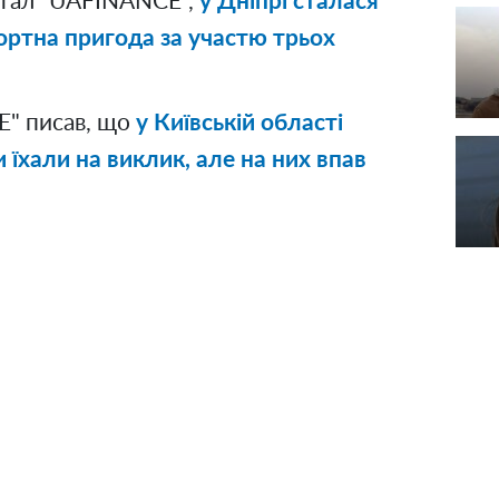
ртал "UAFINANCE",
у Дніпрі сталася
ртна пригода за участю трьох
" писав, що
у Київській області
їхали на виклик, але на них впав