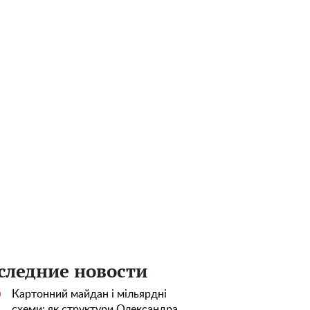
следние новости
Картонний майдан і мільярдні
0
схеми: як структури Олександра