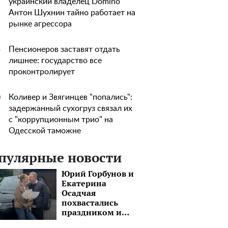
украинский владелец Domino
Антон Шухнин тайно работает на
рынке агрессора
Пенсионеров заставят отдать
5
лишнее: государство все
проконтролирует
Коливер и Звягинцев "попались":
0
задержанный сухогруз связал их
с "коррупционным трио" на
Одесской таможне
пулярные новости
Юрий Горбунов и
Екатерина
Осадчая
похвастались
праздником и
шикарным