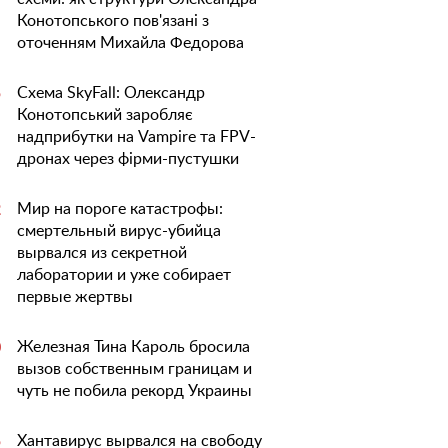
Конотопського пов'язані з
оточенням Михайла Федорова
Схема SkyFall: Олександр
5
Конотопський заробляє
надприбутки на Vampire та FPV-
дронах через фірми-пустушки
Мир на пороге катастрофы:
2
смертельный вирус-убийца
вырвался из секретной
лаборатории и уже собирает
первые жертвы
Железная Тина Кароль бросила
0
вызов собственным границам и
чуть не побила рекорд Украины
Хантавирус вырвался на свободу
5