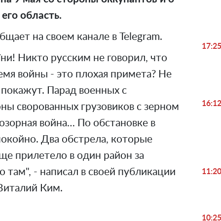
 его область.
щает на своем канале в Telegram.
17:2
їни! Никто русским не говорил, что
емя войны - это плохая примета? Не
 покажут. Парад военных с
16:1
ны сворованных грузовиков с зерном
озорная война… По обстановке в
окойно. Два обстрела, которые
еще прилетело в один район за
о там", - написал в своей публикации
11:2
Виталий Ким.
10:2