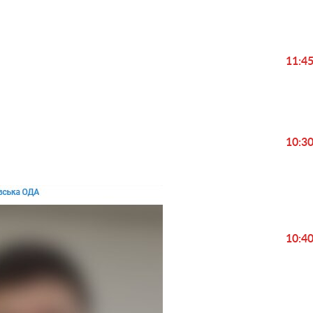
11:4
Play
Video
10:3
10:4