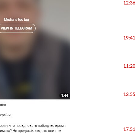
12:3
19:4
11:2
13:5
17:5