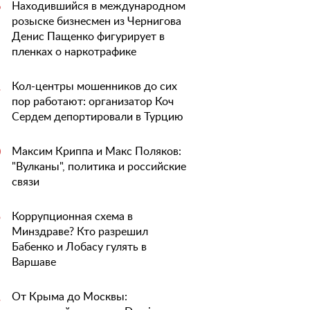
Находившийся в международном
6
розыске бизнесмен из Чернигова
Денис Пащенко фигурирует в
пленках о наркотрафике
Кол-центры мошенников до сих
1
пор работают: организатор Коч
Сердем депортировали в Турцию
Максим Криппа и Макс Поляков:
0
"Вулканы", политика и российские
связи
Коррупционная схема в
5
Минздраве? Кто разрешил
Бабенко и Лобасу гулять в
Варшаве
От Крыма до Москвы:
1