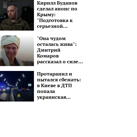
черным авто:
Кирилл Буданов
"Завтра снова в
сделал анонс по
путь!"
Крыму:
"Подготовка к
серьезной
операции"
"Она чудом
осталась жива":
Дмитрий
Комаров
рассказал о силе
духа молодой
девушки без рук и
Протаранил и
ноги
пытался сбежать:
в Киеве в ДТП
попала
украинская
ведущая, детали