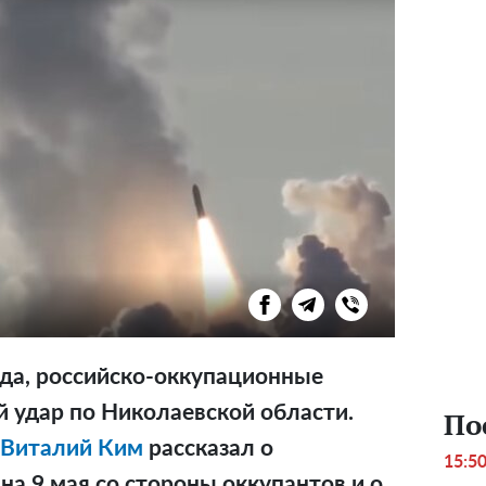
ода, российско-оккупационные
й удар по Николаевской области.
По
Виталий Ким
рассказал о
15:5
на 9 мая со стороны оккупантов и о