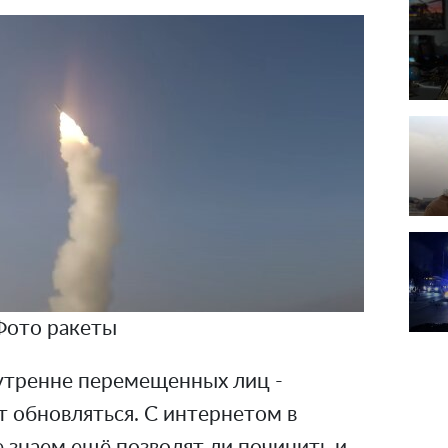
Фото ракеты
утренне перемещенных лиц -
 обновляться. С интернетом в
е знаем ещё позволят ли починить и