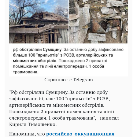
Скриншот с Telegram
"Рф обстріляли Сумщину. За останню добу
зафіксовано більше 100 "прильотів" з РСЗВ,
артилерійських та мінометних обстрілів.
Пошкоджено 2 приватні помешкання та лінії
електропередач. 1 особа травмована", - написал
Кирилл Тимошенко.
Напомним, что
российско-оккупационная