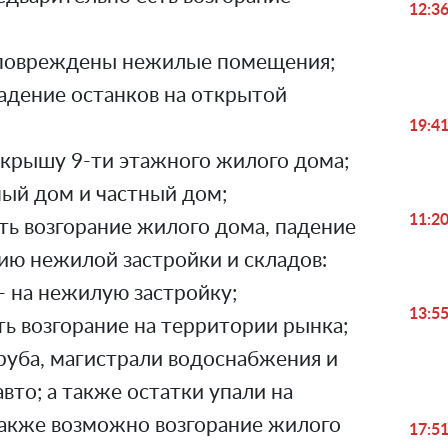
12:3
 повреждены нежилые помещения;
падение останков на открытой
19:4
а крышу 9-ти этажного жилого дома;
ый дом и частный дом;
11:2
ть возгорание жилого дома, падение
ию нежилой застройки и складов:
- на нежилую застройку;
13:5
ть возгорание на территории рынка;
руба, магистрали водоснабжения и
вто; а также остатки упали на
Также возможно возгорание жилого
17:5