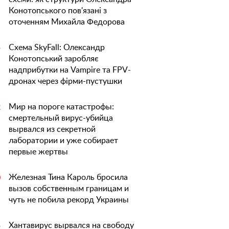
Конотопського пов'язані з
оточенням Михайла Федорова
Схема SkyFall: Олександр
5
Конотопський заробляє
надприбутки на Vampire та FPV-
дронах через фірми-пустушки
Мир на пороге катастрофы:
2
смертельный вирус-убийца
вырвался из секретной
лаборатории и уже собирает
первые жертвы
Железная Тина Кароль бросила
0
вызов собственным границам и
чуть не побила рекорд Украины
Хантавирус вырвался на свободу
5