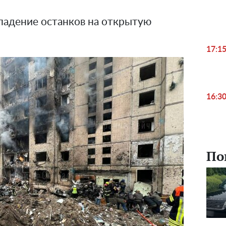
падение останков на открытую
17:1
16:3
По