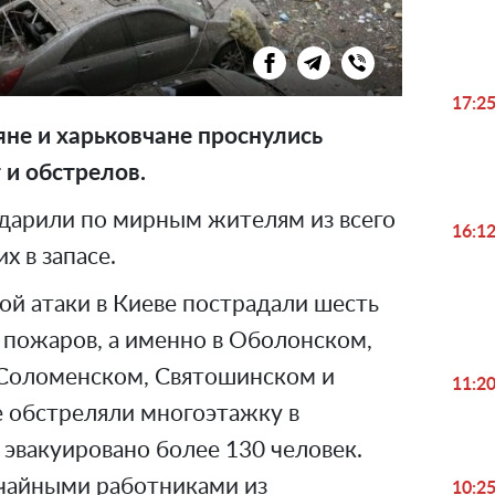
17:2
яне и харьковчане проснулись
 и обстрелов.
 ударили по мирным жителям из всего
16:1
х в запасе.
ой атаки в Киеве пострадали шесть
 пожаров, а именно в Оболонском,
 Соломенском, Святошинском и
11:2
е обстреляли многоэтажку в
эвакуировано более 130 человек.
чайными работниками из
10:2