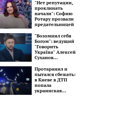
черным авто:
"Нет репутации,
"Завтра снова в
проклинать
путь!"
начали": Софию
Ротару прозвали
предательницей
"Возомнил себя
Богом": ведущий
"Говорить
Україна" Алексей
Суханов
превратился в
пастыря
Протаранил и
пытался сбежать:
в Киеве в ДТП
попала
украинская
ведущая, детали