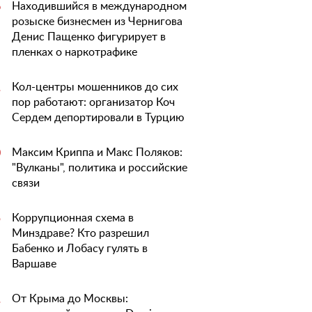
Находившийся в международном
6
розыске бизнесмен из Чернигова
Денис Пащенко фигурирует в
пленках о наркотрафике
Кол-центры мошенников до сих
1
пор работают: организатор Коч
Сердем депортировали в Турцию
Максим Криппа и Макс Поляков:
0
"Вулканы", политика и российские
связи
Коррупционная схема в
5
Минздраве? Кто разрешил
Бабенко и Лобасу гулять в
Варшаве
От Крыма до Москвы:
1