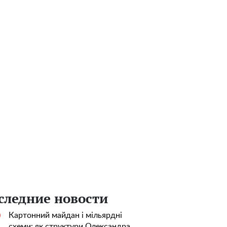
следние новости
Картонний майдан і мільярдні
0
схеми: як структури Олександра