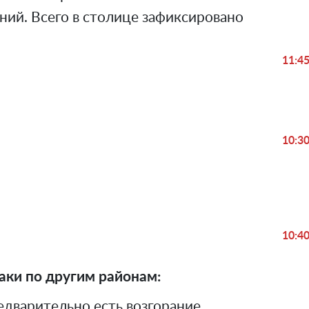
ий. Всего в столице зафиксировано
11:4
10:3
Play
Video
10:4
аки по другим районам:
едварительно есть возгорание