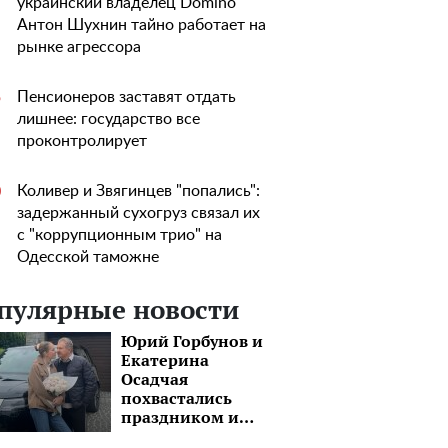
украинский владелец Domino
Антон Шухнин тайно работает на
рынке агрессора
Пенсионеров заставят отдать
5
лишнее: государство все
проконтролирует
Коливер и Звягинцев "попались":
0
задержанный сухогруз связал их
с "коррупционным трио" на
Одесской таможне
пулярные новости
Юрий Горбунов и
Екатерина
Осадчая
похвастались
праздником и
шикарным