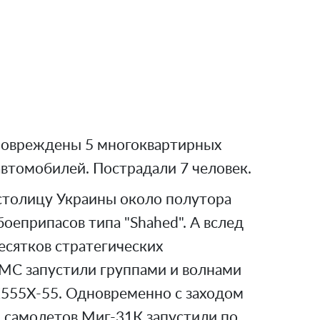
повреждены 5 многоквартирных
втомобилей. Пострадали 7 человек.
 столицу Украины около полутора
еприпасов типа "Shahed". А вслед
есятков стратегических
МС запустили группами и волнами
555Х-55. Одновременно с заходом
и самолетов Миг-31К запустили по