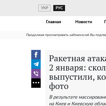
УКР
РУС
Главная
Новости
Продолжая просматривать uafinance.net Вы подтв
Ракетная атак
2 января: ско
выпустили, к
фото
В результате массированн
на Киев и Киевскую обла