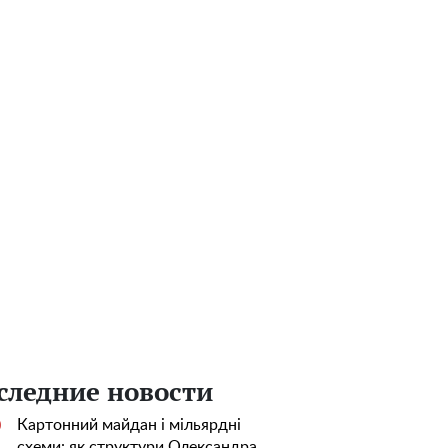
следние новости
Картонний майдан і мільярдні
0
схеми: як структури Олександра