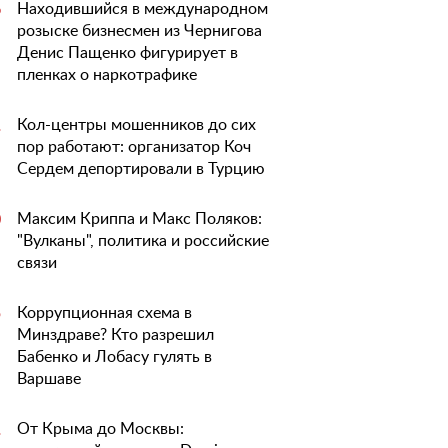
Находившийся в международном
6
розыске бизнесмен из Чернигова
Денис Пащенко фигурирует в
пленках о наркотрафике
Кол-центры мошенников до сих
1
пор работают: организатор Коч
Сердем депортировали в Турцию
Максим Криппа и Макс Поляков:
0
"Вулканы", политика и российские
связи
Коррупционная схема в
5
Минздраве? Кто разрешил
Бабенко и Лобасу гулять в
Варшаве
От Крыма до Москвы:
1