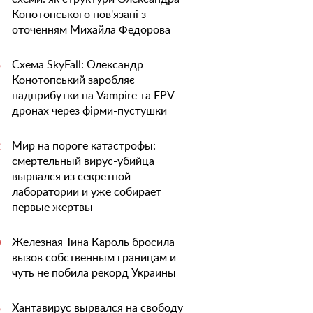
Конотопського пов'язані з
оточенням Михайла Федорова
Схема SkyFall: Олександр
5
Конотопський заробляє
надприбутки на Vampire та FPV-
дронах через фірми-пустушки
Мир на пороге катастрофы:
2
смертельный вирус-убийца
вырвался из секретной
лаборатории и уже собирает
первые жертвы
Железная Тина Кароль бросила
0
вызов собственным границам и
чуть не побила рекорд Украины
Хантавирус вырвался на свободу
5