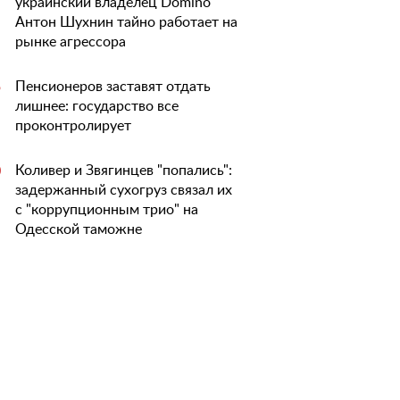
украинский владелец Domino
Антон Шухнин тайно работает на
рынке агрессора
Пенсионеров заставят отдать
5
лишнее: государство все
проконтролирует
Коливер и Звягинцев "попались":
0
задержанный сухогруз связал их
с "коррупционным трио" на
Одесской таможне