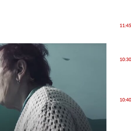
Play
Video
11:4
10:3
10:4