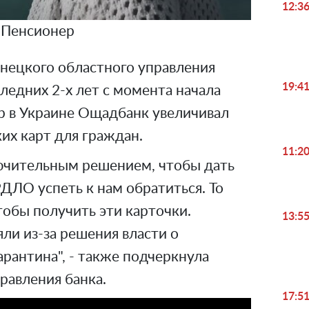
12:3
Пенсионер
нецкого областного управления
19:4
ледних 2-х лет с момента начала
р в Украине Ощадбанк увеличивал
их карт для граждан.
11:2
ючительным решением, чтобы дать
ЛО успеть к нам обратиться. То
чтобы получить эти карточки.
13:5
ли из-за решения власти о
рантина", - также подчеркнула
равления банка.
17:5