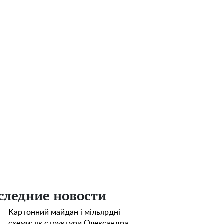
следние новости
Картонний майдан і мільярдні
0
схеми: як структури Олександра