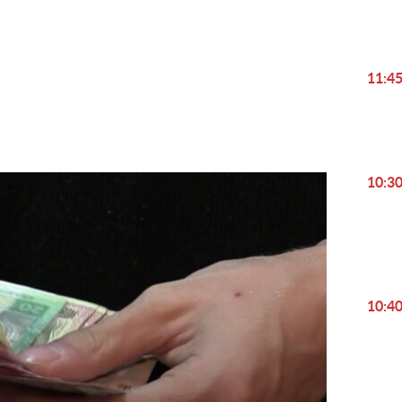
Play
Video
11:4
10:3
10:4