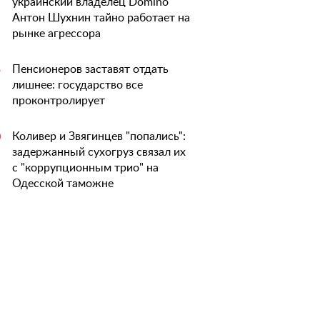
украинский владелец Domino
Антон Шухнин тайно работает на
рынке агрессора
Пенсионеров заставят отдать
5
лишнее: государство все
проконтролирует
Коливер и Звягинцев "попались":
0
задержанный сухогруз связал их
с "коррупционным трио" на
Одесской таможне