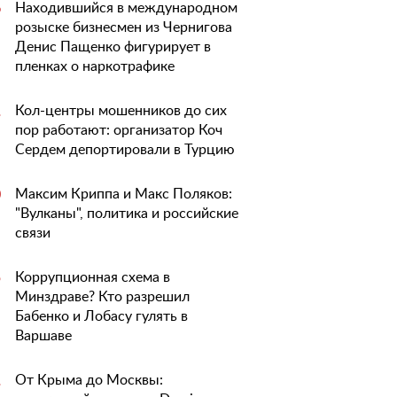
Находившийся в международном
6
розыске бизнесмен из Чернигова
Денис Пащенко фигурирует в
пленках о наркотрафике
Кол-центры мошенников до сих
1
пор работают: организатор Коч
Сердем депортировали в Турцию
Максим Криппа и Макс Поляков:
0
"Вулканы", политика и российские
связи
Коррупционная схема в
5
Минздраве? Кто разрешил
Бабенко и Лобасу гулять в
Варшаве
От Крыма до Москвы:
1