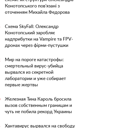
Конотопського пов'язані з
оточенням Михайла Федорова
Схема SkyFall: Олександр
5
Конотопський заробляє
надприбутки на Vampire та FPV-
дронах через фірми-пустушки
Мир на пороге катастрофы:
2
смертельный вирус-убийца
вырвался из секретной
лаборатории и уже собирает
первые жертвы
Железная Тина Кароль бросила
0
вызов собственным границам и
чуть не побила рекорд Украины
Хантавирус вырвался на свободу
5