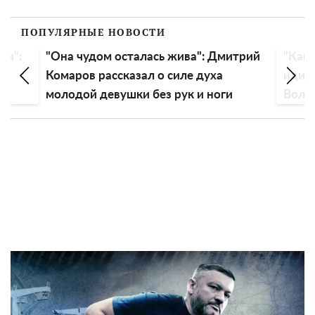
ПОПУЛЯРНЫЕ НОВОСТИ
жива": Дмитрий
"Как древняя старушка, смех
иле духа
идиотский": истеричной Анастасии
рук и ноги
Волочковой советуют подлечить
голову