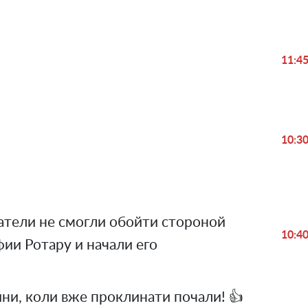
11:4
Play
Video
10:3
тели не смогли обойти стороной
10:4
фии Ротару и начали его
йни, коли вже проклинати почали! 👍