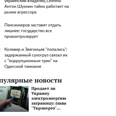
украинский владелец Domino
Антон Шухнин тайно работает на
рынке агрессора
Пенсионеров заставят отдать
5
лишнее: государство все
проконтролирует
Коливер и Звягинцев "попались":
0
задержанный сухогруз связал их
с "коррупционным трио" на
Одесской таможне
пулярные новости
Продает ли
Украину
электроэнергию
заграницу: глава
"Укрэнерго"
впервые