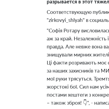
разрывается в этот тяже
Соответствующую публик
"zirkovyi_shlyah" в социал
"Софія Ротару висловилась
аж за край. Незалежність
правда. Але невже вона ва
знищували мирних жителів
Ці факти розривають моє 
за наших захисників та МИ
мої руки трясуться. Тремт
жорстокі бої. Сил нам усім
постами хештеги з конкр
– також зброя! 👇", - нап