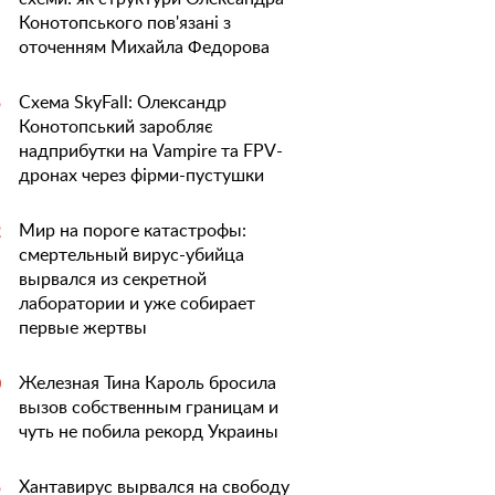
Конотопського пов'язані з
оточенням Михайла Федорова
Схема SkyFall: Олександр
5
Конотопський заробляє
надприбутки на Vampire та FPV-
дронах через фірми-пустушки
Мир на пороге катастрофы:
2
смертельный вирус-убийца
вырвался из секретной
лаборатории и уже собирает
первые жертвы
Железная Тина Кароль бросила
0
вызов собственным границам и
чуть не побила рекорд Украины
Хантавирус вырвался на свободу
5