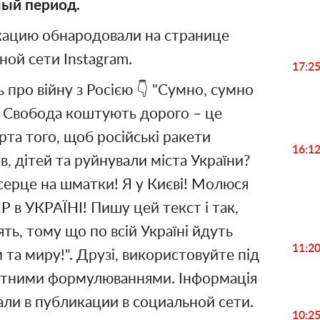
лый период.
ацию обнародовали на странице
ьной сети Instagram.
17:2
 про війну з Росією 👇 "Сумно, сумно
 і Свобода коштують дорого – це
рта того, щоб російські ракети
16:1
, дітей та руйнували міста України?
серце на шматки! Я у Києві! Молюся
Р в УКРАЇНІ! Пишу цей текст і так,
ять, тому що по всій Україні йдуть
11:2
 та миру!". Друзі, використовуйте під
етними формулюваннями. Інформація
исали в публикации в социальной сети.
10:2