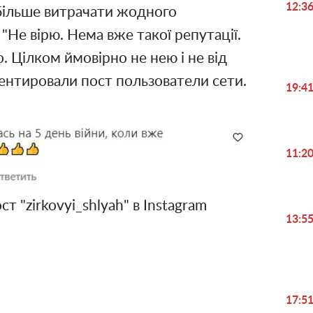
12:3
 більше витрачати жодного
, "Не вірю. Нема вже такої репутації.
о. Цілком ймовірно не нею і не від
ентировали пост пользователи сети.
19:4
11:2
 "zirkovyi_shlyah" в Instagram
13:5
17:5