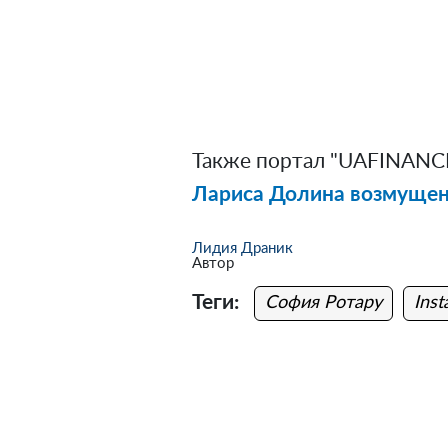
Также портал "UAFINANCE
Лариса Долина возмущена
Лидия Драник
Автор
Теги:
София Ротару
Ins