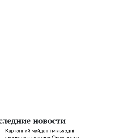
следние новости
Картонний майдан і мільярдні
0
схеми: як структури Олександра