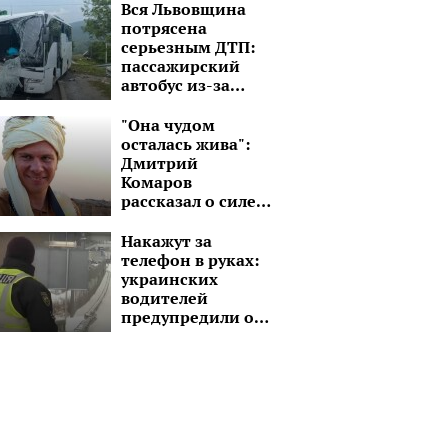
рассказал правду
Вся Львовщина
потрясена
серьезным ДТП:
пассажирский
автобус из-за
грузовика
"потерял" 5
"Она чудом
пассажиров
осталась жива":
Дмитрий
Комаров
рассказал о силе
духа молодой
девушки без рук и
Накажут за
ноги
телефон в руках:
украинских
водителей
предупредили об
ответственности
за нарушение
правил за рулем