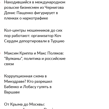
Находившийся в международном
6
розыске бизнесмен из Чернигова
Денис Пащенко фигурирует в
пленках о наркотрафике
Кол-центры мошенников до сих
1
пор работают: организатор Коч
Сердем депортировали в Турцию
Максим Криппа и Макс Поляков:
0
"Вулканы", политика и российские
связи
Коррупционная схема в
5
Минздраве? Кто разрешил
Бабенко и Лобасу гулять в
Варшаве
От Крыма до Москвы:
1