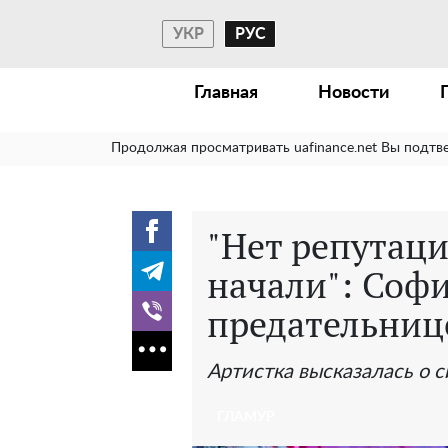
УКР
РУС
Главная
Новости
Продолжая просматривать uafinance.net Вы подтв
"Нет репутаци
начали": Соф
предательниц
Артистка высказалась о 
ГЛАМУР