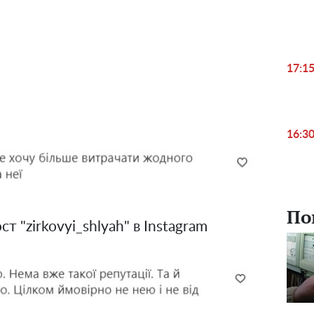
17:1
16:3
По
 "zirkovyi_shlyah" в Instagram