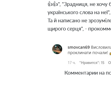
👍👍", "Зрадниця, не хочу
українського слова на неї"
Та й написано не зрозуміл
щирого серця", - прокомм
Комментарии на пост