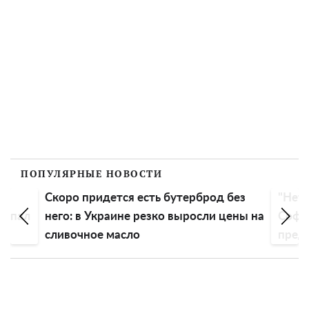
ПОПУЛЯРНЫЕ НОВОСТИ
Скоро придется есть бутерброд без
"Нет 
еспал
него: в Украине резко выросли цены на
Софи
сливочное масло
пред