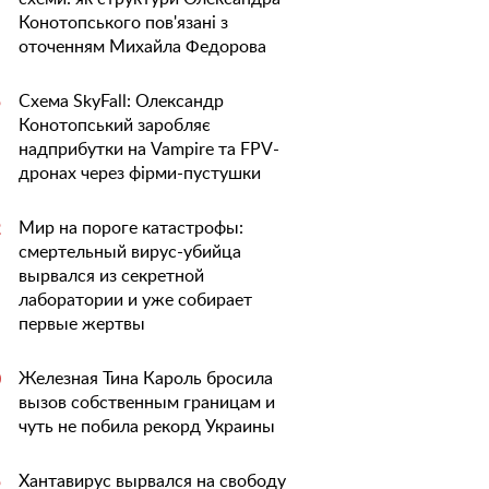
Конотопського пов'язані з
оточенням Михайла Федорова
Схема SkyFall: Олександр
5
Конотопський заробляє
надприбутки на Vampire та FPV-
дронах через фірми-пустушки
Мир на пороге катастрофы:
2
смертельный вирус-убийца
вырвался из секретной
лаборатории и уже собирает
первые жертвы
Железная Тина Кароль бросила
0
вызов собственным границам и
чуть не побила рекорд Украины
Хантавирус вырвался на свободу
5