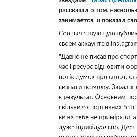
звездами"
Тарас Цимбал
рассказал о том, насколь
занимается, и показал св
Соответствующую публик
своем аккаунте в Instagra
"Давно не писав про спорт.
час і ресурс відновити ф
потік думок про спорт, ст
визнати не можу. Зараз зн
є результат. Основним по
скільки б спортивних блогі
ви на себе не приміряли, 
дуже індивідуально. Десь 