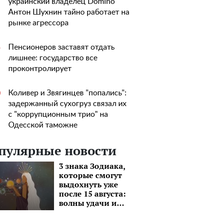
украинский владелец Domino
Антон Шухнин тайно работает на
рынке агрессора
Пенсионеров заставят отдать
5
лишнее: государство все
проконтролирует
Коливер и Звягинцев "попались":
0
задержанный сухогруз связал их
с "коррупционным трио" на
Одесской таможне
пулярные новости
3 знака Зодиака,
которые смогут
выдохнуть уже
после 15 августа:
волны удачи и
моря перспектив