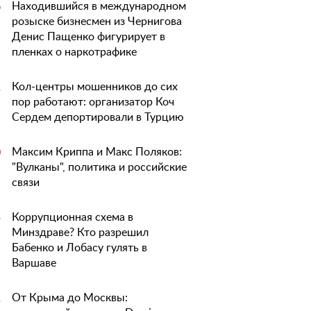
Находившийся в международном
6
розыске бизнесмен из Чернигова
Денис Пащенко фигурирует в
пленках о наркотрафике
Кол-центры мошенников до сих
1
пор работают: организатор Коч
Сердем депортировали в Турцию
Максим Криппа и Макс Поляков:
0
"Вулканы", политика и российские
связи
Коррупционная схема в
5
Минздраве? Кто разрешил
Бабенко и Лобасу гулять в
Варшаве
От Крыма до Москвы:
1