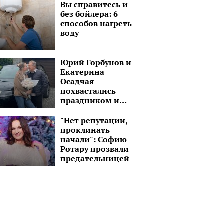
Вы справитесь и
без бойлера: 6
способов нагреть
воду
Юрий Горбунов и
Екатерина
Осадчая
похвастались
праздником и
шикарным
черным авто:
"Нет репутации,
"Завтра снова в
проклинать
путь!"
начали": Софию
Ротару прозвали
предательницей