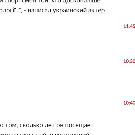
й спортсмен той, хто досконаліше
ології !", - написал украинский актер
11:4
10:3
Play
Video
10:4
о том, сколько лет он посещает