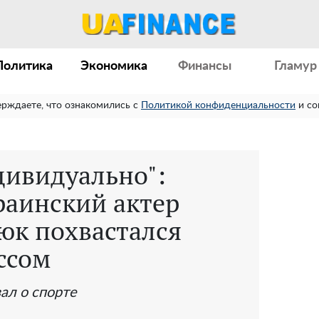
Политика
Экономика
Финансы
Гламур
ерждаете, что ознакомились с
Политикой конфиденциальности
и со
дивидуально":
раинский актер
юк похвастался
ссом
ал о спорте