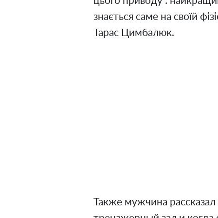
цього приводу : найкращи
знається саме на своїй фізі
Тарас Цимбалюк.
Также мужчина рассказал 