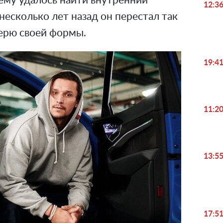
ему удалось найти внутренний
12:3
 несколько лет назад он перестал так
ерю своей формы.
19:4
11:2
13:5
17:5