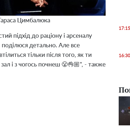
Тараса Цимбалюка
17:1
стий підхід до раціону і арсеналу
 я поділюся детально. Але все
тілиться тільки після того, як ти
16:3
 зал і з чогось почнеш 😤👌🏼", - также
По