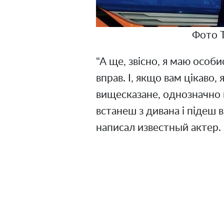
Фото 
"А ще, звісно, я маю особи
вправ. І, якщо вам цікаво,
вищесказане, однозначно в
встанеш з дивана і підеш в
написал известный актер.