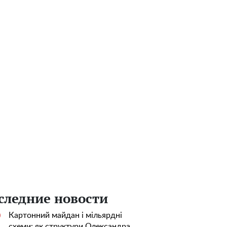
следние новости
Картонний майдан і мільярдні
0
схеми: як структури Олександра