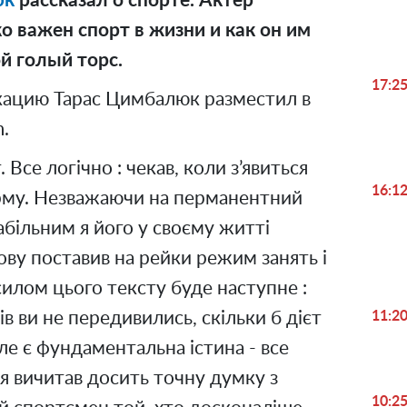
юк
рассказал о спорте. Актер
ко важен спорт в жизни и как он им
ой голый торс.
17:2
ацию Тарас Цимбалюк разместил в
m.
 Все логічно : чекав, коли з’явиться
16:1
орму. Незважаючи на перманентний
абільним я його у своєму житті
ову поставив на рейки режим занять і
силом цього тексту буде наступне :
в ви не передивились, скільки б дієт
11:2
але є фундаментальна істина - все
я вичитав досить точну думку з
10:2