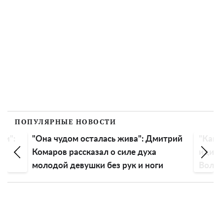
ПОПУЛЯРНЫЕ НОВОСТИ
ли":
"Она чудом осталась жива": Дмитрий
"Как 
Комаров рассказал о силе духа
идиот
молодой девушки без рук и ноги
Воло
голо