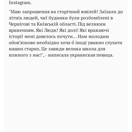
Instagram.
"Маю запрошення на сторічний ювілей! Заїхали до
літніх людей, чиї будинки були розбомблені в
Чернігові та Київській області. Під великим
враженням. Які Люди! Які долі! Які вражаючі
історії мені довелось почути… Нам молодим
обов’язково необхідно хоча б іноді уважно слухати
наших старих. Це завжди велика школа для
кожного з нас!", - написала украинская певица.
Play
Video