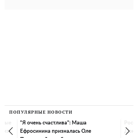
ПОПУЛЯРНЫЕ НОВОСТИ
ровые
"Я очень счастлива": Маша
Росс
вниз
Ефросинина призналась Оле
Донба