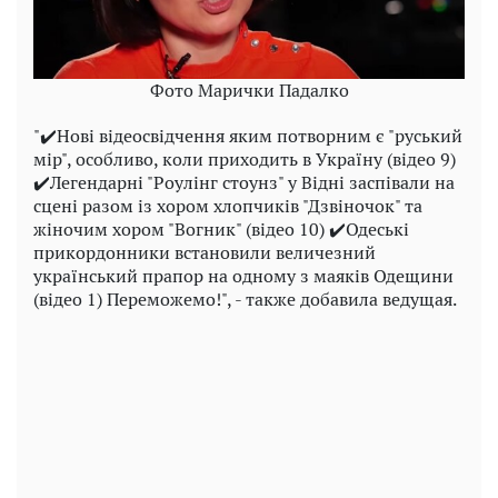
Фото Марички Падалко
"✔️Нові відеосвідчення яким потворним є "руський
мір", особливо, коли приходить в Україну (відео 9)
✔️Легендарні "Роулінг стоунз" у Відні заспівали на
сцені разом із хором хлопчиків "Дзвіночок" та
жіночим хором "Вогник" (відео 10) ✔️Одеські
прикордонники встановили величезний
український прапор на одному з маяків Одещини
(відео 1) Переможемо!", - также добавила ведущая.