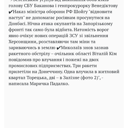
голову СБУ Баканова і генпрокурорку Венедіктову
✔️Наказ міністра оборони РФ Шойгу "відновити
наступ" не допомагає росіянам просунутися на
Донбасі. Нічна атака окупантів на Запорізькому
фронті так само була відбита. Натомість ворог
явно очікує нових операцій ЗСУ зі звільнення
Херсонщини, розставляючи там міни та
зариваючись в землю ✔️Миколаїв знов зазнав
ракетного обстрілу – очільник області Віталій Кім
повідомив про влучання і пожежі на двох
промислових підприємствах. Три ракети
прилетіли на Донеччину. Одна влучила в житловий
квартал Торецька, дві – в Залізне (фото 2)", -
написала Маричка Падалко.