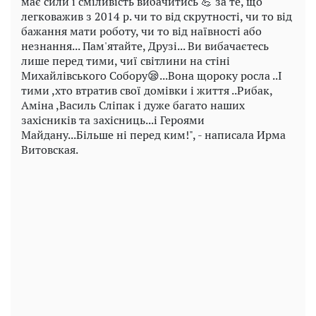
має сили і сміливість вибачитись 💪 за те, що
легковажив з 2014 р. чи то від скрутності, чи то від
бажання мати роботу, чи то від наївності або
незнання... Пам'ятайте, Друзі... Ви вибачаєтесь
лише перед тими, чиї світлини на стіні
Михайлівського Собору😪...Вона щороку росла ..І
тими ,хто втратив свої домівки і життя ..Рибак,
Аміна ,Василь Сліпак і дуже багато наших
захісників та захісниць...і Героями
Майдану...Більше ні перед ким!", - написала Ирма
Витовская.
Play
Video