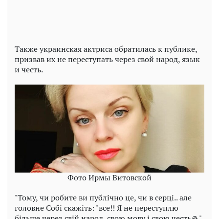
Также украинская актриса обратилась к публике,
призвав их не переступать через свой народ, язык
и честь.
Фото Ирмы Витовской
"Тому, чи робите ви публічно це, чи в серці.. але
головне Собі скажіть: "все!! Я не переступлю
більше через свій народ, свою мову і свою честь🙏"