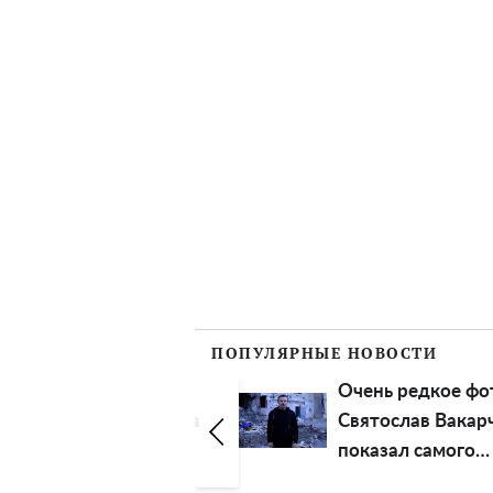
ПОПУЛЯРНЫЕ НОВОСТИ
в метро,
Очень редкое фото:
 еду, готовила
Святослав Вакарчук
енных":
показал самого
ья
близкого человека