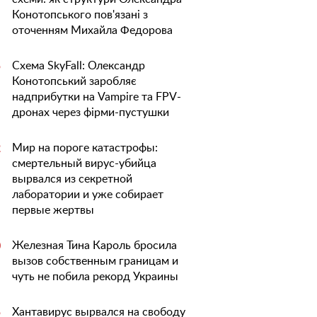
Конотопського пов'язані з
оточенням Михайла Федорова
Схема SkyFall: Олександр
5
Конотопський заробляє
надприбутки на Vampire та FPV-
дронах через фірми-пустушки
Мир на пороге катастрофы:
2
смертельный вирус-убийца
вырвался из секретной
лаборатории и уже собирает
первые жертвы
Железная Тина Кароль бросила
0
вызов собственным границам и
чуть не побила рекорд Украины
Хантавирус вырвался на свободу
5