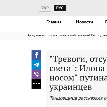
УКР
РУС
Главная
Новости
Продолжая просматривать uafinance.net Вы подтв
"Тревоги, отс
света": Илона
носом" путина
украинцев
Танцовщица рассказала о