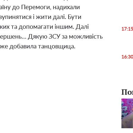
аїну до Перемоги, надихали
упинятися і жити далі. Бути
ьких та допомагати іншим. Далі
17:1
 звершень… Дякую ЗСУ за можливість
акже добавила танцовщица.
16:3
По