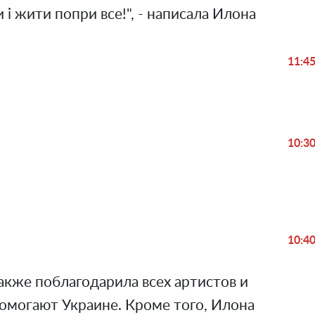
 і жити попри все!", - написала Илона
11:4
10:3
Play
Video
10:4
акже поблагодарила всех артистов и
омогают Украине. Кроме того, Илона