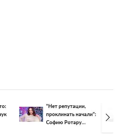
"Нет репутации,
"Она чу
проклинать начали":
жива":
Софию Ротару
Комаров
прозвали
силе д