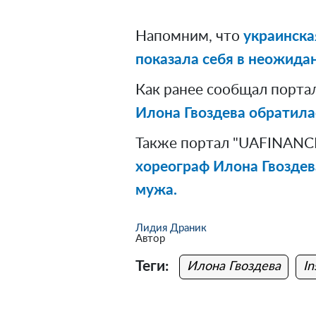
Напомним, что
украинска
показала себя в неожида
Как ранее сообщал порта
Илона Гвоздева обратила
Также портал "UAFINANCE
хореограф Илона Гвоздев
мужа.
Лидия Драник
Автор
Теги:
Илона Гвоздева
In