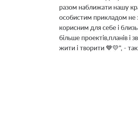
разом наближати нашу кр
особистим прикладом не з
корисним для себе і близ
більше проектів,планів і
жити і творити 💙💛", - т