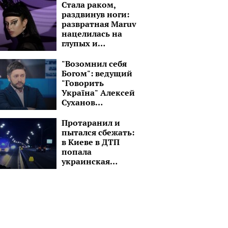
Стала раком,
раздвинув ноги:
развратная Maruv
нацелилась на
глупых и
озабоченных
малолеток
"Возомнил себя
Богом": ведущий
"Говорить
Україна" Алексей
Суханов
превратился в
пастыря
Протаранил и
пытался сбежать:
в Киеве в ДТП
попала
украинская
ведущая, детали