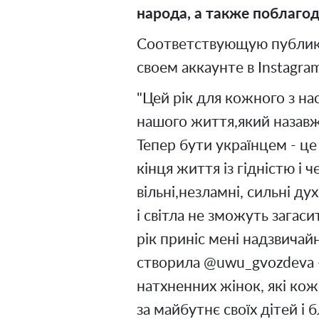
народа, а также поблаго
Соответствующую публика
своем аккаунте в Instagra
"Цей рік для кожного з н
нашого життя,який назавжд
Тепер бути українцем - це
кінця життя із гідністю і ч
вільні,незламні, сильні дух
і світла не зможуть загаси
рік приніс мені надзвичай
створила @uwu_gvozdeva -
натхненних жінок, які кож
за майбутнє своїх дітей і