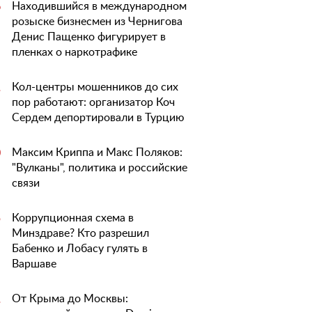
Находившийся в международном
6
розыске бизнесмен из Чернигова
Денис Пащенко фигурирует в
пленках о наркотрафике
Кол-центры мошенников до сих
1
пор работают: организатор Коч
Сердем депортировали в Турцию
Максим Криппа и Макс Поляков:
0
"Вулканы", политика и российские
связи
Коррупционная схема в
5
Минздраве? Кто разрешил
Бабенко и Лобасу гулять в
Варшаве
От Крыма до Москвы:
1