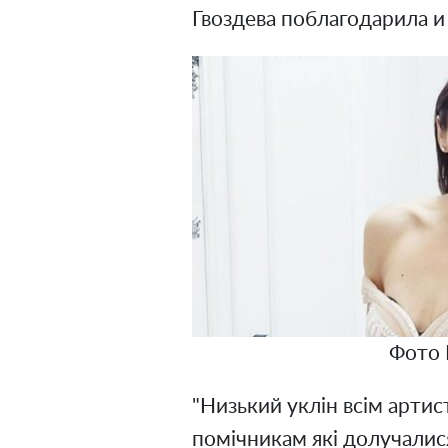
Гвоздева поблагодарила и
Фото 
"Низький уклін всім артис
помічникам які долучалис