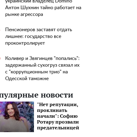
украинский владелец Domino
Антон Шухнин тайно работает на
рынке агрессора
Пенсионеров заставят отдать
5
лишнее: государство все
проконтролирует
Коливер и Звягинцев "попались":
0
задержанный сухогруз связал их
с "коррупционным трио" на
Одесской таможне
пулярные новости
"Нет репутации,
проклинать
начали": Софию
Ротару прозвали
предательницей