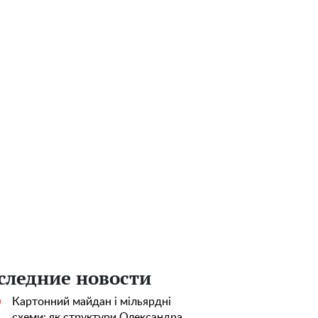
следние новости
Картонний майдан і мільярдні
0
схеми: як структури Олександра