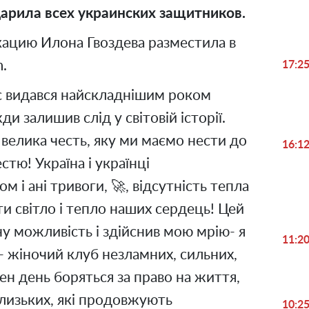
дарила всех украинских защитников.
цию Илона Гвоздева разместила в
m.
17:2
ас видався найскладнішим роком
и залишив слід у світовій історії.
 велика честь, яку ми маємо нести до
16:1
естю! Україна і українці
ом і ані тривоги, 🚀, відсутність тепла
ти світло і тепло наших сердець! Цей
ну можливість і здійснив мою мрію- я
11:2
 жіночий клуб незламних, сильних,
ен день боряться за право на життя,
 близьких, які продовжують
10:2