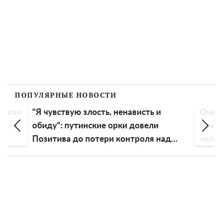
ПОПУЛЯРНЫЕ НОВОСТИ
вская
"Я чувствую злость, ненависть и
Очень
ть
обиду": путинские орки довели
Вакар
Позитива до потери контроля над
чело
эмоциями