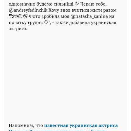
однозначно будемо сильніші 🤍 Чекаю тебе,
@andreyfedinchik Хочу знов вчитися жити разом
🥰🫶🏻😘 Фото зробила моя @natasha_sanina на
початку грудня 🤍", - также добавила украинская
актриса.
Напомним, что
известная украинская актриса