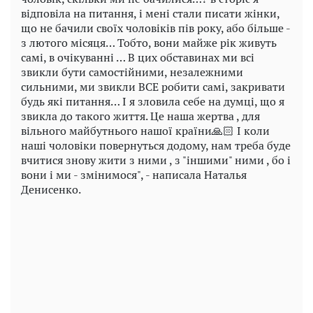
відповіла на питання, і мені стали писати жінки,
що не бачили своїх чоловіків пів року, або більше -
з лютого місяця… Тобто, вони майже рік живуть
самі, в очікуванні … В цих обставинах ми всі
звикли бути самостійними, незалежними
сильними, ми звикли ВСЕ робити самі, закривати
будь які питання… І я зловила себе на думці, що я
звикла до такого життя. Це наша жертва , для
вільного майбутнього нашої країни🙏🏻 І коли
наші чоловіки повернуться додому, нам треба буде
вчитися знову жити з ними , з "іншими" ними , бо і
вони і ми - змінимося", - написала Наталья
Денисенко.
Play