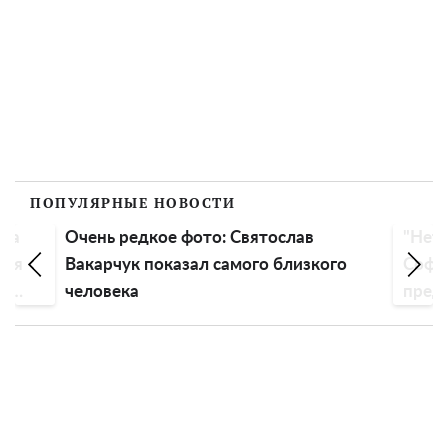
ПОПУЛЯРНЫЕ НОВОСТИ
ила
Очень редкое фото: Святослав
"Нет 
кая
Вакарчук показал самого близкого
Софи
ни
человека
пред