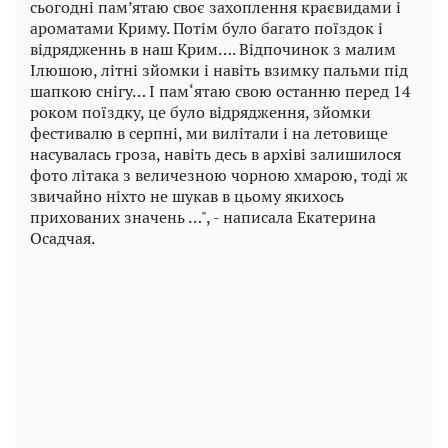
сьогодні пам’ятаю своє захоплення краєвидами і
ароматами Криму. Потім було багато поїздок і
відрядженнь в наш Крим…. Відпочинок з малим
Ілюшою, літні зйомки і навіть взимку пальми під
шапкою снігу… І пам‘ятаю свою останню перед 14
роком поїздку, це було відрядження, зйомки
фестивалю в серпні, ми вилітали і на летовище
насувалась гроза, навіть десь в архіві залишилося
фото літака з величезною чорною хмарою, тоді ж
звичайно ніхто не шукав в цьому якихось
прихованих значень …", - написала Екатерина
Осадчая.
Play