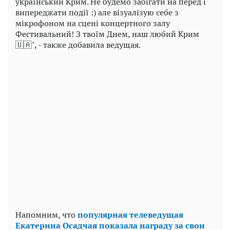
український Крим. Не будемо забігати на перед і
випереджати події :) але візуалізую себе з
мікрофоном на сцені концертного залу
Фестивальний! З твоїм Днем, наш любий Крим
🇺🇦", - также добавила ведущая.
Напомним, что
популярная телеведущая
Екатерина Осадчая показала награду за свои