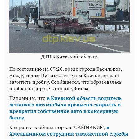
ДТП в Киевской области
По состоянию на 09:20, возле города Васильков,
между селом Путровка и селом Крячки, можно
заметить пробку. Сообщается, что образовалась
пробка на дороге в сторону Киева.
Напомним, что
в Киевской области водитель
легкового автомобиля превысил скорость и
превратил собственное авто в консервную
банку.
Как ранее сообщал портал "UAFINANCE",
в
Хмельницком сотрудник таможенной службы