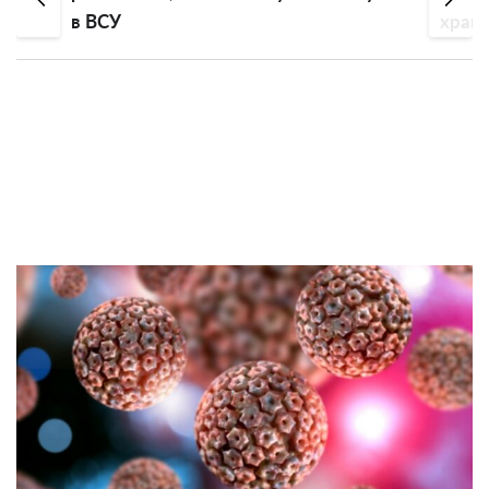
в ВСУ
хран