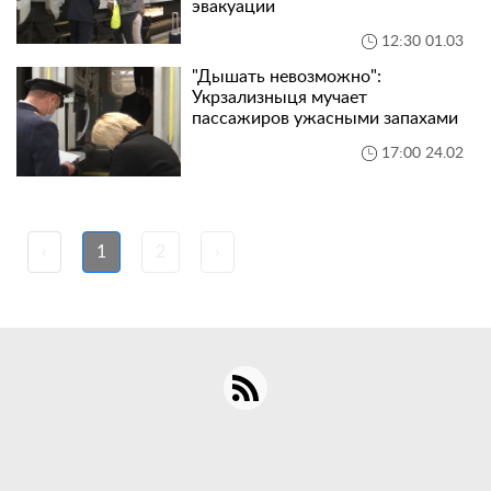
эвакуации
12:30 01.03
"Дышать невозможно":
Укрзализныця мучает
пассажиров ужасными запахами
17:00 24.02
‹
1
2
›