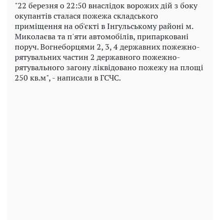
"22 березня о 22:50 внаслідок ворожих дій з боку
окупантів сталася пожежа складського
приміщення на об'єкті в Інгульському районі м.
Миколаєва та п'яти автомобілів, припарковані
поруч. Вогнеборцями 2, 3, 4 державних пожежно-
рятувальних частин 2 державного пожежно-
рятувального загону ліквідовано пожежу на площі
250 кв.м", - написали в ГСЧС.
Play
Video