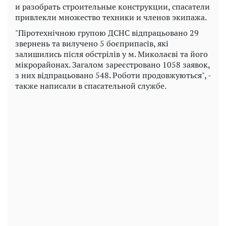
и разобрать строительные конструкции, спасатели
привлекли множество техники и членов экипажа.
"Піротехнічною групою ДСНС відпрацьовано 29
звернень та вилучено 5 боєприпасів, які
залишились після обстрілів у м. Миколаєві та його
мікрорайонах. Загалом зареєстровано 1058 заявок,
з них відпрацьовано 548. Роботи продовжуються", -
также написали в спасательной службе.