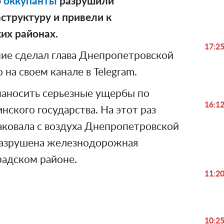
о
оккупанты
разрушили
труктуру и привели к
их районах.
17:2
ие сделал глава Днепропетровской
на своем канале в Telegram.
аносить серьезные ущербы по
16:1
ского государства. На этот раз
аковала с воздуха Днепропетровской
 разрушена железнодорожная
радском районе.
11:2
10:2