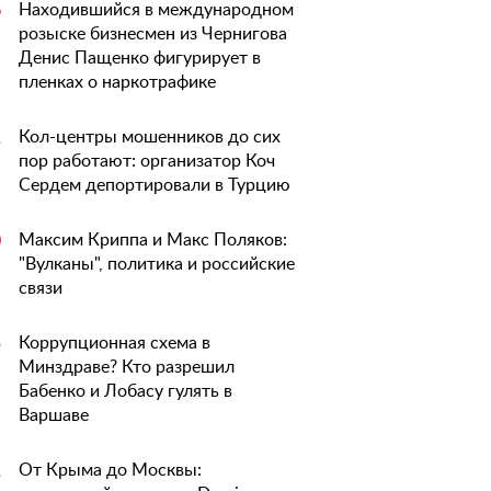
Находившийся в международном
6
розыске бизнесмен из Чернигова
Денис Пащенко фигурирует в
пленках о наркотрафике
Кол-центры мошенников до сих
1
пор работают: организатор Коч
Сердем депортировали в Турцию
Максим Криппа и Макс Поляков:
0
"Вулканы", политика и российские
связи
Коррупционная схема в
5
Минздраве? Кто разрешил
Бабенко и Лобасу гулять в
Варшаве
От Крыма до Москвы:
1