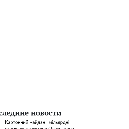
следние новости
Картонний майдан і мільярдні
0
схеми: як структури Олександра