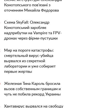
Конотопського пов'язані з
оточенням Михайла Федорова
Схема SkyFall: Олександр
5
Конотопський заробляє
надприбутки на Vampire та FPV-
дронах через фірми-пустушки
Мир на пороге катастрофы:
2
смертельный вирус-убийца
вырвался из секретной
лаборатории и уже собирает
первые жертвы
Железная Тина Кароль бросила
0
вызов собственным границам и
чуть не побила рекорд Украины
Хантавирус вырвался на свободу
5