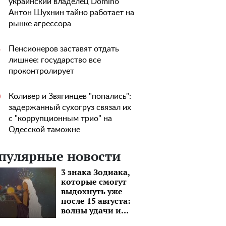
украинский владелец Domino
Антон Шухнин тайно работает на
рынке агрессора
Пенсионеров заставят отдать
5
лишнее: государство все
проконтролирует
Коливер и Звягинцев "попались":
0
задержанный сухогруз связал их
с "коррупционным трио" на
Одесской таможне
пулярные новости
3 знака Зодиака,
которые смогут
выдохнуть уже
после 15 августа:
волны удачи и
моря перспектив