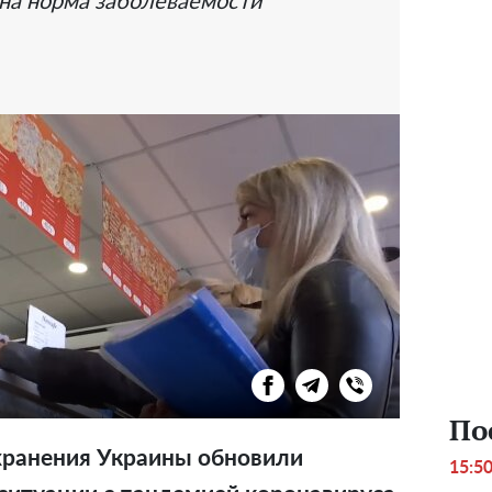
на норма заболеваемости
По
хранения Украины обновили
15:5