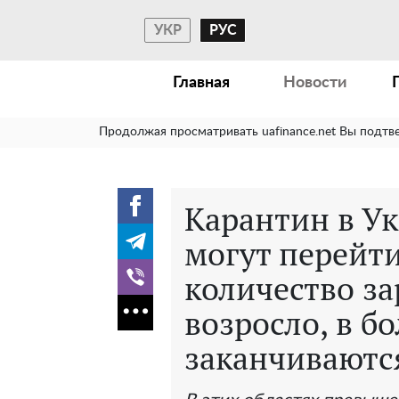
УКР
РУС
Главная
Новости
Продолжая просматривать uafinance.net Вы подтв
Карантин в Ук
могут перейти
количество з
возросло, в б
заканчиваютс