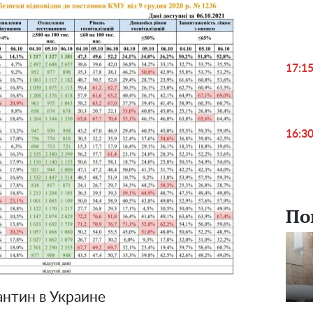
17:1
16:3
По
антин в Украине