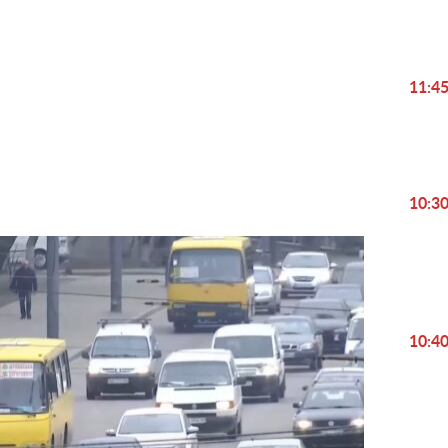
Play
11:4
Video
10:3
10:4