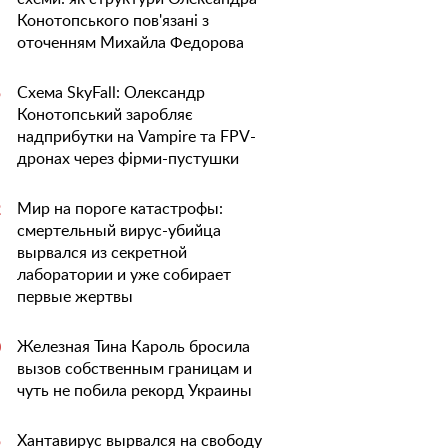
Конотопського пов'язані з
оточенням Михайла Федорова
Схема SkyFall: Олександр
5
Конотопський заробляє
надприбутки на Vampire та FPV-
дронах через фірми-пустушки
Мир на пороге катастрофы:
2
смертельный вирус-убийца
вырвался из секретной
лаборатории и уже собирает
первые жертвы
Железная Тина Кароль бросила
0
вызов собственным границам и
чуть не побила рекорд Украины
Хантавирус вырвался на свободу
5