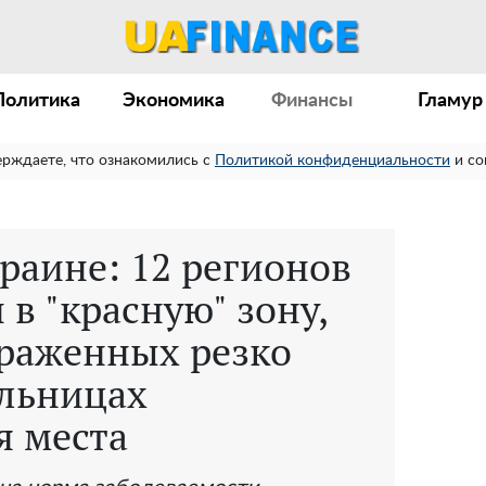
Политика
Экономика
Финансы
Гламур
ерждаете, что ознакомились с
Политикой конфиденциальности
и со
раине: 12 регионов
 в "красную" зону,
араженных резко
ольницах
я места