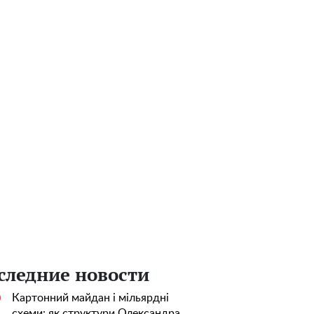
следние новости
Картонний майдан і мільярдні
0
схеми: як структури Олександра