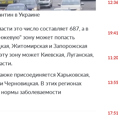
12:3
антин в Украине
асти это число составляет 687, а в
19:4
анжевую" зону может попасть
кая, Житомирская и Запорожская
эту зону может Киевская, Луганская,
11:2
асти.
также присоединяется Харьковская,
13:5
и Черновицкая. В этих регионах
 нормы заболеваемости
17:5