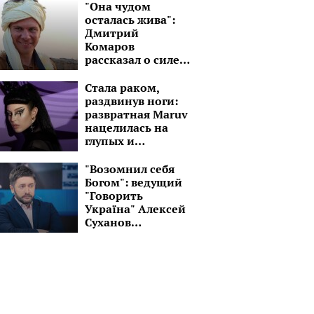
"Она чудом
осталась жива":
Дмитрий
Комаров
рассказал о силе
духа молодой
девушки без рук и
Стала раком,
ноги
раздвинув ноги:
развратная Maruv
нацелилась на
глупых и
озабоченных
малолеток
"Возомнил себя
Богом": ведущий
"Говорить
Україна" Алексей
Суханов
превратился в
пастыря