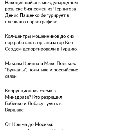
Находившийся в международном
6
розыске бизнесмен из Чернигова
Денис Пащенко фигурирует в
пленках о наркотрафике
Кол-центры мошенников до сих
1
пор работают: организатор Коч
Сердем депортировали в Турцию
Максим Криппа и Макс Поляков:
0
"Вулканы", политика и российские
связи
Коррупционная схема в
5
Минздраве? Кто разрешил
Бабенко и Лобасу гулять в
Варшаве
От Крыма до Москвы:
1