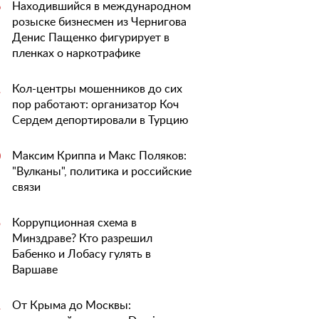
Находившийся в международном
6
розыске бизнесмен из Чернигова
Денис Пащенко фигурирует в
пленках о наркотрафике
Кол-центры мошенников до сих
1
пор работают: организатор Коч
Сердем депортировали в Турцию
Максим Криппа и Макс Поляков:
0
"Вулканы", политика и российские
связи
Коррупционная схема в
5
Минздраве? Кто разрешил
Бабенко и Лобасу гулять в
Варшаве
От Крыма до Москвы:
1