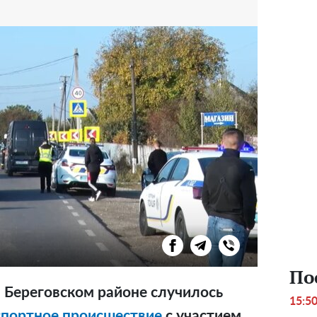
По
в Береговском районе случилось
15:5
портное происшествие
с участием