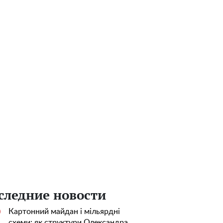
следние новости
Картонний майдан і мільярдні
0
схеми: як структури Олександра