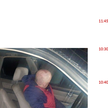
Play
11:4
Video
10:3
10:4