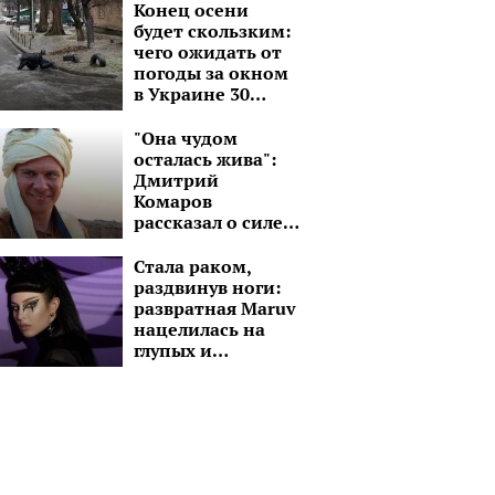
Конец осени
будет скользким:
чего ожидать от
погоды за окном
в Украине 30
ноября
"Она чудом
осталась жива":
Дмитрий
Комаров
рассказал о силе
духа молодой
девушки без рук и
Стала раком,
ноги
раздвинув ноги:
развратная Maruv
нацелилась на
глупых и
озабоченных
малолеток