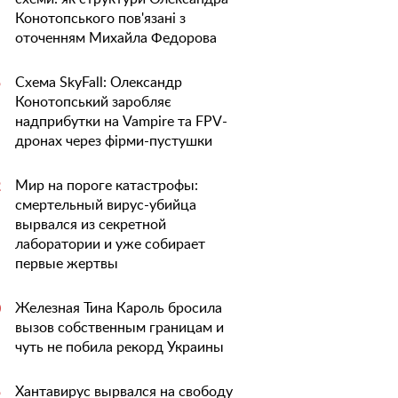
Конотопського пов'язані з
оточенням Михайла Федорова
Схема SkyFall: Олександр
5
Конотопський заробляє
надприбутки на Vampire та FPV-
дронах через фірми-пустушки
Мир на пороге катастрофы:
2
смертельный вирус-убийца
вырвался из секретной
лаборатории и уже собирает
первые жертвы
Железная Тина Кароль бросила
0
вызов собственным границам и
чуть не побила рекорд Украины
Хантавирус вырвался на свободу
5