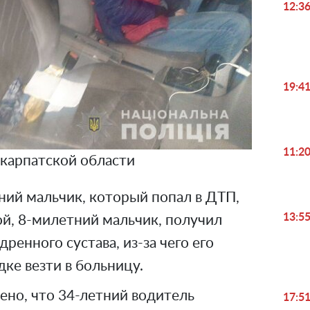
12:3
19:4
11:2
карпатской области
ний мальчик, который попал в ДТП,
13:5
ой, 8-милетний мальчик, получил
ренного сустава, из-за чего его
ке везти в больницу.
ено, что 34-летний водитель
17:5