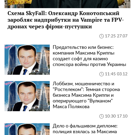
Схема SkyFall: Олександр Конотопський
заробляє надприбутки на Vampire та FPV-
дронах через фірми-пустушки
17:25 27.07
Предательство или бизнес:
компания Максима Криппы
создает софт для казино
спонсора войны против Украины
11:45 03.12
Лоббизм, мошенничество и
"Ростелеком": Темная сторона
бизнеса Максима Криппи и
оперирующего "Вулканом"
Макса Полякова
10:30 17.10
Дело о фальшивом дипломе:
полиция взялась за Максима